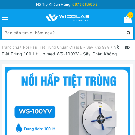
Hỗ Trợ Khách Hàng:
0979.06.5005
0
Toggle
navigation
Nồi Hấp
Trang chủ
Nồi Hấp Tiệt Trùng Chuẩn Class B - Sấy Khô 99%
Tiệt Trùng 100 Lít Jibimed WS-100YV - Sấy Chân Không