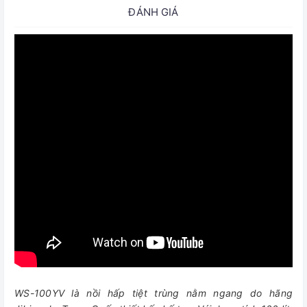
ĐÁNH GIÁ
WS-100YV là nồi hấp tiệt trùng nằm ngang do hãng