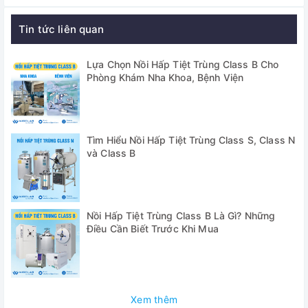
Tin tức liên quan
Lựa Chọn Nồi Hấp Tiệt Trùng Class B Cho
Phòng Khám Nha Khoa, Bệnh Viện
Nồi Hấp Tiệt Trùng 100 Lít Jibimed
Tìm Hiểu Nồi Hấp Tiệt Trùng Class S, Class N
và Class B
WS-100YV - Sấy Chân Không
Ứng dụng:
Nồi Hấp Tiệt Trùng Class B Là Gì? Những
Chủ yếu được sử dụng trong bệnh viện, công nghiệp hóa
Điều Cần Biết Trước Khi Mua
chất, thực phẩm, nghiên cứu khoa học, dược phẩm và các
đơn vị khác để khử trùng và khử trùng dụng cụ phẫu thuật,
băng gạc, thuốc men, môi trường nuôi cấy, thực phẩm, v.v.
Xem thêm
Tính năng nổi bật: