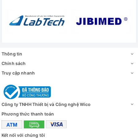
-0.
không
Nguồn điện - Công
10KW/AC
suất
Kích thước máy
1400x6
(mm)
Thông tin
Kích thước
1560x8
vậnchuyển (mm)
Chính sách
Truy cập nhanh
Khối lượng G.W/N.W
430kg
Video - Hình ảnh
Công ty TNHH Thiết bị và Công nghệ Wico
Phương thức thanh toán
Kết nối với chúng tôi