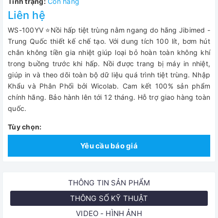
Tình trạng:
Còn hàng
Liên hệ
WS-100YV ⭐Nồi hấp tiệt trùng nằm ngang do hãng Jibimed -
Trung Quốc thiết kế chế tạo. Với dung tích 100 lít, bơm hút
chân không tiền gia nhiệt giúp loại bỏ hoàn toàn không khí
trong buồng trước khi hấp. Nồi được trang bị máy in nhiệt,
giúp in và theo dõi toàn bộ dữ liệu quá trình tiệt trùng. ​​​Nhập
Khẩu và Phân Phối bởi Wicolab. Cam kết 100% sản phẩm
chính hãng. Bảo hành lên tới 12 tháng. Hỗ trợ giao hàng toàn
quốc.
Tùy chọn:
Yêu cầu báo giá
THÔNG TIN SẢN PHẨM
THÔNG SỐ KỸ THUẬT
VIDEO - HÌNH ẢNH