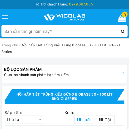
Hỗ Trợ Khách Hàng:
0979.06.5005
0
Toggle
navigation
Trang chủ
Nồi hấp Tiệt Trùng Kiểu Đứng Biobase 50 - 100 Lít BKQ-ZI
Series
BỘ LỌC SẢN PHẨM
Giúp lọc nhanh sản phẩm bạn tìm kiếm
NỒI HẤP TIỆT TRÙNG KIỂU ĐỨNG BIOBASE 50 - 100 LÍT
BKQ-ZI SERIES
Sắp xếp:
Xem:
Thứ tự
Lưới
Cột