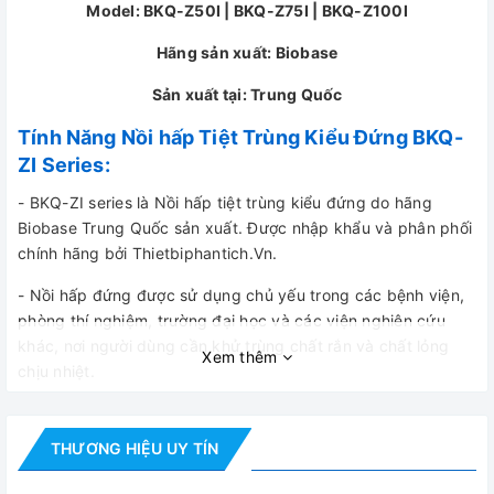
Model: BKQ-Z50I | BKQ-Z75I | BKQ-Z100I
Hãng sản xuất: Biobase
Sản xuất tại: Trung Quốc
Tính Năng Nồi hấp Tiệt Trùng Kiểu Đứng BKQ-
ZI Series:
- BKQ-ZI series là Nồi hấp tiệt trùng kiểu đứng do hãng
Biobase Trung Quốc sản xuất. Được nhập khẩu và phân phối
chính hãng bởi Thietbiphantich.Vn.
- Nồi hấp đứng được sử dụng chủ yếu trong các bệnh viện,
phòng thí nghiệm, trường đại học và các viện nghiên cứu
khác, nơi người dùng cần khử trùng chất rắn và chất lỏng
Xem thêm
chịu nhiệt.
- Hệ thống bảo vệ hoàn chỉnh.
THƯƠNG HIỆU UY TÍN
- Cấu trúc cửa mở với lò xo tăng áp, dễ mở.