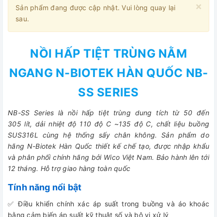
×
Sản phẩm đang được cập nhật. Vui lòng quay lại
sau.
NỒI HẤP TIỆT TRÙNG NẰM
NGANG N-BIOTEK HÀN QUỐC NB-
SS SERIES
NB-SS Series là nồi hấp tiệt trùng dung tích từ 50 đến
305 lít, dải nhiệt độ 110 độ C ~135 độ C, chất liệu buồng
SUS316L cùng hệ thống sấy chân không. Sản phẩm do
hãng N-Biotek Hàn Quốc thiết kế chế tạo, được nhập khẩu
và phân phối chính hãng bởi Wico Việt Nam. Bảo hành lên tới
12 tháng. Hỗ trợ giao hàng toàn quốc
Tính năng nổi bật
✅ Điều khiển chính xác áp suất trong buồng và áo khoác
bằng cảm biến áp suất kỹ thuật số và bộ vi xử lý