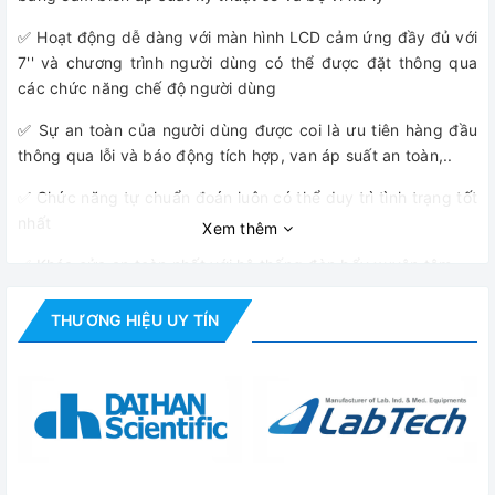
✅ Hoạt động dễ dàng với màn hình LCD cảm ứng đầy đủ với
7'' và chương trình người dùng có thể được đặt thông qua
các chức năng chế độ người dùng
✅ Sự an toàn của người dùng được coi là ưu tiên hàng đầu
thông qua lỗi và báo động tích hợp, van áp suất an toàn,..
✅ Chức năng tự chuẩn đoán luôn có thể duy trì tình trạng tốt
nhất
Xem thêm
✅ Khóa cửa an toàn nhất với hệ thống đòn bẩy xuyên tâm
✅ Duy trì nhiệt độ khử trùng không đổi thông qua điều khiển
THƯƠNG HIỆU UY TÍN
chính xác tự động của bộ vi xử lý dựa trên nhiệt độ
✅ Có thể sử dụng liên tục và hiệu ứng nhiệt trong buồng sẽ
lớn hơn thông qua bộ phận tạo hơi bên trong ( được trang bị)
✅ Chu kỳ tiệt trùng hoàn toàn tự động của một cấu trúc đơn
giản