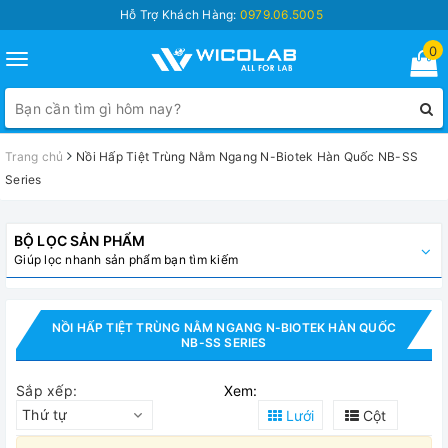
Hỗ Trợ Khách Hàng:
0979.06.5005
0
Toggle
navigation
Trang chủ
Nồi Hấp Tiệt Trùng Nằm Ngang N-Biotek Hàn Quốc NB-SS
Series
BỘ LỌC SẢN PHẨM
Giúp lọc nhanh sản phẩm bạn tìm kiếm
NỒI HẤP TIỆT TRÙNG NẰM NGANG N-BIOTEK HÀN QUỐC
NB-SS SERIES
Sắp xếp:
Xem:
Thứ tự
Lưới
Cột