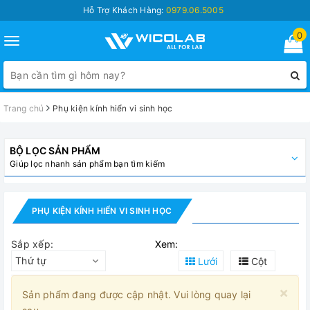
Hỗ Trợ Khách Hàng:
0979.06.5005
0
Toggle
navigation
Trang chủ
Phụ kiện kính hiển vi sinh học
BỘ LỌC SẢN PHẨM
Giúp lọc nhanh sản phẩm bạn tìm kiếm
PHỤ KIỆN KÍNH HIỂN VI SINH HỌC
Sắp xếp:
Xem:
Thứ tự
Lưới
Cột
×
Sản phẩm đang được cập nhật. Vui lòng quay lại