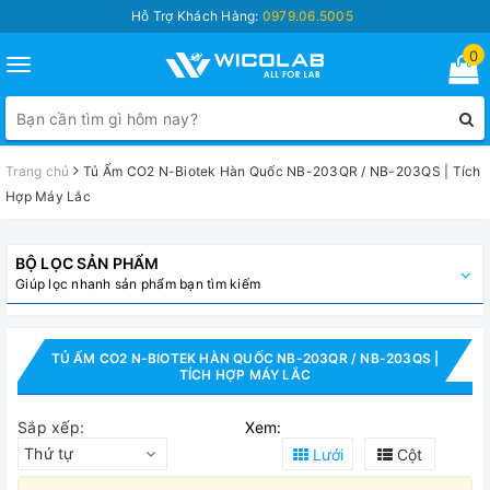
Hỗ Trợ Khách Hàng:
0979.06.5005
0
Toggle
navigation
Trang chủ
Tủ Ấm CO2 N-Biotek Hàn Quốc NB-203QR / NB-203QS | Tích
Hợp Máy Lắc
BỘ LỌC SẢN PHẨM
Giúp lọc nhanh sản phẩm bạn tìm kiếm
TỦ ẤM CO2 N-BIOTEK HÀN QUỐC NB-203QR / NB-203QS |
TÍCH HỢP MÁY LẮC
Sắp xếp:
Xem:
Thứ tự
Lưới
Cột