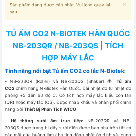
×
Sản phẩm đang được cập nhật. Vui lòng quay lại
sau.
TỦ ẤM CO2 N-BIOTEK HÀN QUỐC
NB-203QR / NB-203QS | TÍCH
HỢP MÁY LẮC
Tính năng nổi bật Tủ ấm CO2 có lắc N-Biotek:
- NB-203QR (Roller) và NB-203QS (Shaker) 🌟
Tủ ấm
CO2
chính hãng N-Biotek Hàn Quốc. Dải nhiệt độ từ nhiệt độ
phòng +5 đến 60 độ C. Có tích hợp máy lắc kiểu con lăn
(QR) hoặc máy lắc (QS). Được nhập khẩu và phân phối chính
hãng bởi
Thiết Bị Phân Tích WICO
-
Hệ thống sưởi ấm trực tiếp:
NB-203QR và NB-
203QS được trang bị dây sưởi điện được bao phủ trên tất cả
các mặt của buồng làm cho tính đồng nhất ổn định và cung