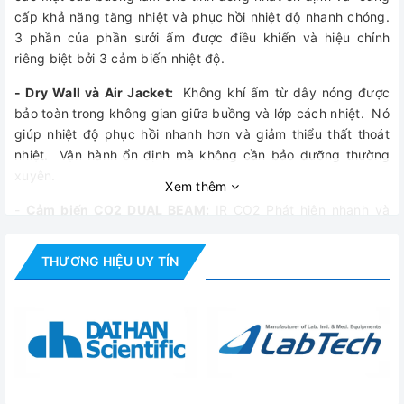
cấp khả năng tăng nhiệt và phục hồi nhiệt độ nhanh chóng.
3 phần của phần sưởi ấm được điều khiển và hiệu chỉnh
riêng biệt bởi 3 cảm biến nhiệt độ.
- Dry Wall và Air Jacket:
Không khí ấm từ dây nóng được
bảo toàn trong không gian giữa buồng và lớp cách nhiệt. Nó
giúp nhiệt độ phục hồi nhanh hơn và giảm thiểu thất thoát
nhiệt. Vận hành ổn định mà không cần bảo dưỡng thường
xuyên.
Xem thêm
-
Cảm biến CO2 DUAL BEAM:
IR CO2 Phát hiện nhanh và
chính xác khí CO2 hạn chế sự ảnh hưởng của nhiệt độ và độ
ẩm.
THƯƠNG HIỆU UY TÍN
-
Tạo ẩm tự nhiên bằng khay nước:
Bộ gia nhiệt ở mặt dưới
làm ấm nước trong khay và tạo ẩm. Quạt tuần hoàn cung
cấp hơi ẩm hình thành từ nước trong toàn bộ buồng.
- Không có sự ngưng tụ:
Hệ thống sưởi bằng máy sưởi cửa
trước & máy sưởi khung ngăn ngừa sự ngưng tụ hơi nước
trong buồng và trên cửa kính.