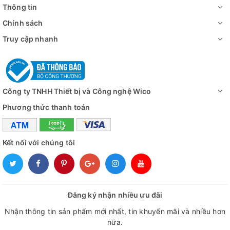
Thông tin
✅
Hệ thống chiếu sáng (Tùy chọn khi đặt hàng):
Theo yêu
Chính sách
cầu, đèn huỳnh quang hoặc đèn UV có thể phù hợp với độ
sáng mong muốn. Tùy chọn này được cung cấp với bộ hẹn
Truy cập nhanh
giờ bật và tắt tự động 24 giờ.
Công ty TNHH Thiết bị và Công nghệ Wico
Phương thức thanh toán
Kết nối với chúng tôi
Đăng ký nhận nhiều ưu đãi
Nhận thông tin sản phẩm mới nhất, tin khuyến mãi và nhiều hơn
nữa.