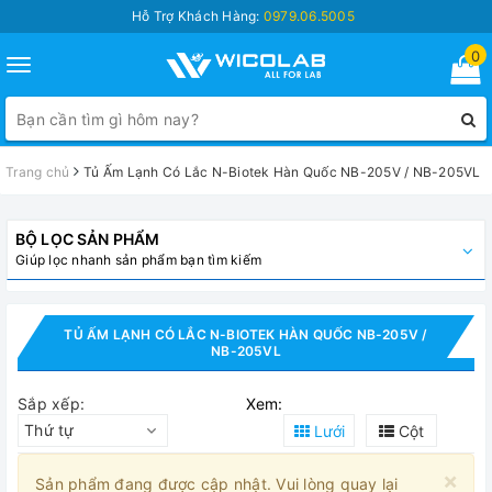
Hỗ Trợ Khách Hàng:
0979.06.5005
0
Toggle
navigation
Trang chủ
Tủ Ấm Lạnh Có Lắc N-Biotek Hàn Quốc NB-205V / NB-205VL
BỘ LỌC SẢN PHẨM
Giúp lọc nhanh sản phẩm bạn tìm kiếm
TỦ ẤM LẠNH CÓ LẮC N-BIOTEK HÀN QUỐC NB-205V /
NB-205VL
Sắp xếp:
Xem:
Thứ tự
Lưới
Cột
×
Sản phẩm đang được cập nhật. Vui lòng quay lại