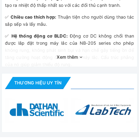
tạo ra nhiệt độ thấp nhất so với các đối thủ cạnh tranh.
✅
Chiều cao thích hợp:
Thuận tiện cho người dùng thao tác
sắp sếp và lấy mẫu.
✅
Hệ thống động cơ BLDC:
Động cơ DC không chổi than
được lắp đặt trong máy lắc của NB-205 series cho phép
không rung, không phát sinh bụi và hạn chế gây tiếng ồn để
Xem thêm
tăng cường hoạt động ổn định của máy lắc. Cấu trúc phẳng
của nó giúp giảm thiểu độ rung.
✅
Tự động dừng khi mở cửa:
Máy lắc tự động dừng nếu cửa
THƯƠNG HIỆU UY TÍN
được mở an toàn khi sử dụng.
✅
Cửa sổ trên cửa:
Người sử dụng có thể quan sát đầy đủ
mẫu hoặc trạng thái làm việc của máy lắc trong buồng thông
qua cửa sổ ở tâm cửa mà không cần mở cửa.
✅
Dễ dàng bố trí giá lắc:
Không cần bất kỳ bu lông nào gắn
chặt bệ phụ kiện, thật dễ dàng đặt vào máy lắc và hoạt
động ngay cả ở RPM cao.