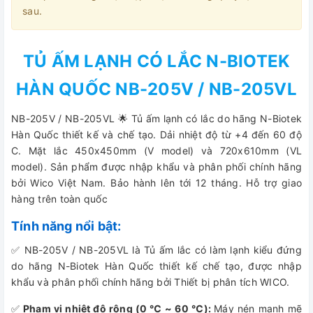
sau.
TỦ ẤM LẠNH CÓ LẮC N-BIOTEK
HÀN QUỐC NB-205V / NB-205VL
NB-205V / NB-205VL 🌟 Tủ ấm lạnh có lắc do hãng N-Biotek
Hàn Quốc thiết kế và chế tạo. Dải nhiệt độ từ +4 đến 60 độ
C. Mặt lắc 450x450mm (V model) và 720x610mm (VL
model). Sản phẩm được nhập khẩu và phân phối chính hãng
bởi Wico Việt Nam. Bảo hành lên tới 12 tháng. Hỗ trợ giao
hàng trên toàn quốc
Tính năng nổi bật:
✅ NB-205V / NB-205VL là Tủ ấm lắc có làm lạnh kiểu đứng
do hãng N-Biotek Hàn Quốc thiết kế chế tạo, được nhập
khẩu và phân phối chính hãng bởi Thiết bị phân tích WICO.
✅
Phạm vi nhiệt độ rộng (0 ℃ ~ 60 ℃):
Máy nén mạnh mẽ