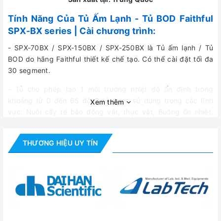
Tính Năng Của Tủ Ấm Lạnh - Tủ BOD Faithful
SPX-BX series | Cài chương trình:
- SPX-70BX / SPX-150BX / SPX-250BX là Tủ ấm lạnh / Tủ
BOD do hãng Faithful thiết kế chế tạo. Có thể cài đặt tối đa
30 segment.
- Tủ cho phép tạo 1 môi trường nhiệt độ ổn định trong
khoảng từ 0 đến 65 độ C tủ được sử dụng trong các lĩnh
Xem thêm
vực: Nuôi cấy tế bào động vật, thực vật, Buồng ổn nhiệt,
kiểm tra nảy mầm, kiểm tra BOD...
- Tủ được trang bị bộ điều khiển PID với màn hình LCD cho
THƯƠNG HIỆU UY TÍN
phép cài đặt tối đa 30 phân đoạn nhiệt - thời gian. Cho phép
điều khiển, mô phỏng 1 quá trình nhiệt phức tạp, nhiều mức
nhiệt độ.
- Tủ ấm lạnh / Tủ BOD SPX-70BX / SPX-150BX / SPX-250BX
được trang bị hệ thống làm lạnh sử dụng môi chất làm lạnh
không chứa Flouride và hệ thống turbin cung cấp luồng