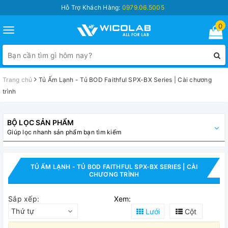
Hỗ Trợ Khách Hàng:
0979.06.5005
0
Toggle
navigation
Trang chủ
Tủ Ấm Lạnh - Tủ BOD Faithful SPX-BX Series | Cài chương
trình
BỘ LỌC SẢN PHẨM
Giúp lọc nhanh sản phẩm bạn tìm kiếm
TỦ ẤM LẠNH - TỦ BOD FAITHFUL SPX-BX SERIES | CÀI
CHƯƠNG TRÌNH
Sắp xếp:
Xem:
Thứ tự
Lưới
Cột