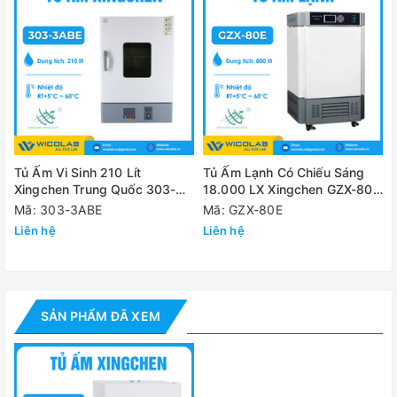
- Có thể lắp đặt thêm quạt, hiển thị LCD, bộ điều khiển có
cài đặt chương trình, bộ bảo vệ quá nhiệt, máy in, giao diện
485,ổ đĩa, cảnh báo SMS,.. ( option )
Thông số kỹ thuật
Model
303-1A
Tủ Ấm Vi Sinh 210 Lít
Tủ Ấm Lạnh Có Chiếu Sáng
Dung tích
70 lít
Xingchen Trung Quốc 303-
18.000 LX Xingchen GZX-80E
3ABE
| 80 Lít
Mã: 303-3ABE
Mã: GZX-80E
Buồng
Buồng Thép
Liên hệ
Liên hệ
Nguồn điện
220V-50Hz
Công suất
200W
Dải nhiệt độ
Nhiệt độ môi trường +5 -60 độ C
SẢN PHẨM ĐÃ XEM
Độ phân dải
0.1 độ C
Độ chính xác
± 0.5 độ C