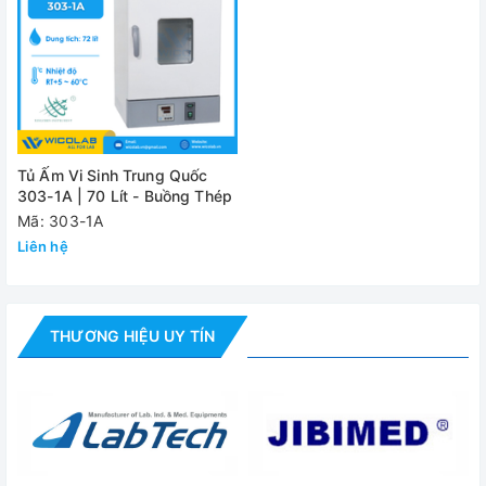
Kích thước
400x400x450mm
buồng sấy
Kích thước tổng
570x535x800mm
thể
Tủ Ấm Vi Sinh Trung Quốc
303-1A | 70 Lít - Buồng Thép
Đánh giá
Mã: 303-1A
Liên hệ
THƯƠNG HIỆU UY TÍN