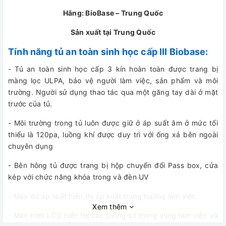
Hãng: BioBase – Trung Quốc
Sản xuất tại Trung Quốc
Tính năng tủ an toàn sinh học cấp III Biobase:
- Tủ an toàn sinh học cấp 3 kín hoàn toàn được trang bị
màng lọc ULPA, bảo vệ người làm việc, sản phẩm và môi
trường. Người sử dụng thao tác qua một găng tay dài ở mặt
trước của tủ.
- Môi trường trong tủ luôn được giữ ở áp suất âm ở mức tối
thiểu là 120pa, luồng khí được duy trì với ống xả bên ngoài
chuyên dụng
- Bên hông tủ được trang bị hộp chuyển đổi Pass box, cửa
kép với chức năng khóa trong và đèn UV
- Máy đo áp suất hiển thị áp suất trong buồng làm việc
Xem thêm
- Màn hình LCD hiển thị các thông số trong vùng làm việc và