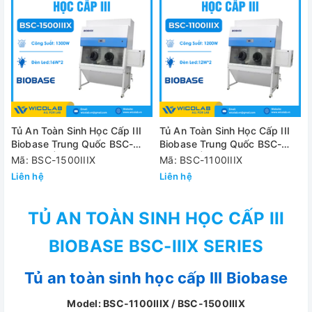
Tủ An Toàn Sinh Học Cấp III
Tủ An Toàn Sinh Học Cấp III
Biobase Trung Quốc BSC-
Biobase Trung Quốc BSC-
1500IIIX | 1.8m
1100IIIX | 1.6m
Mã: BSC-1500IIIX
Mã: BSC-1100IIIX
Liên hệ
Liên hệ
TỦ AN TOÀN SINH HỌC CẤP III
BIOBASE BSC-IIIX SERIES
Tủ an toàn sinh học cấp III Biobase
Model: BSC-1100IIIX / BSC-1500IIIX