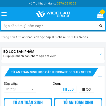
Hỗ Trợ Khách Hàng:
0979.06.5005
0
Toggle
navigation
Trang chủ
Tủ an toàn sinh học cấp III Biobase BSC-IIIX Series
BỘ LỌC SẢN PHẨM
Giúp lọc nhanh sản phẩm bạn tìm kiếm
TỦ AN TOÀN SINH HỌC CẤP III BIOBASE BSC-IIIX SERIES
Sắp xếp:
Xem:
Thứ tự
Lưới
Cột