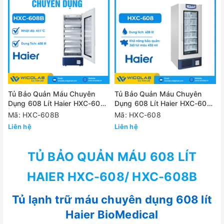
Tủ Bảo Quản Máu Chuyên
Tủ Bảo Quản Máu Chuyên
Dụng 608 Lít Haier HXC-608B
Dụng 608 Lít Haier HXC-608 |
| Ngăn Kéo
Giỏ Đựng
Mã: HXC-608B
Mã: HXC-608
Liên hệ
Liên hệ
TỦ BẢO QUẢN MÁU 608 LÍT
HAIER HXC-608/ HXC-608B
Tủ lạnh trữ máu chuyên dụng 608 lít
Haier BioMedical