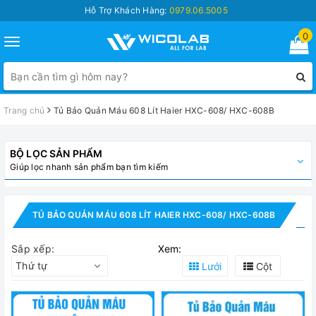
Hỗ Trợ Khách Hàng:
0979.06.5005
0
Toggle
navigation
Trang chủ
Tủ Bảo Quản Máu 608 Lít Haier HXC-608/ HXC-608B
BỘ LỌC SẢN PHẨM
Giúp lọc nhanh sản phẩm bạn tìm kiếm
TỦ BẢO QUẢN MÁU 608 LÍT HAIER HXC-608/ HXC-608B
Sắp xếp:
Xem:
Thứ tự
Lưới
Cột