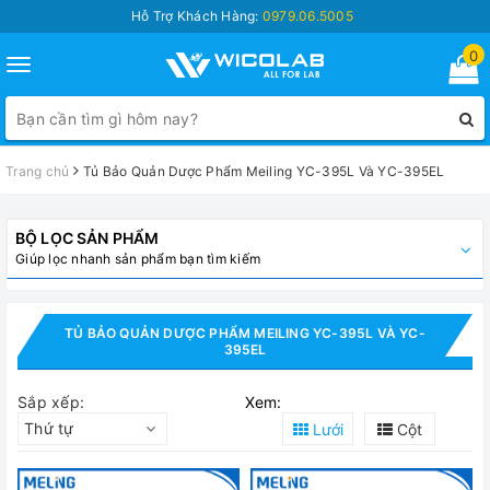
Hỗ Trợ Khách Hàng:
0979.06.5005
0
Toggle
navigation
Trang chủ
Tủ Bảo Quản Dược Phẩm Meiling YC-395L Và YC-395EL
BỘ LỌC SẢN PHẨM
Giúp lọc nhanh sản phẩm bạn tìm kiếm
TỦ BẢO QUẢN DƯỢC PHẨM MEILING YC-395L VÀ YC-
395EL
Sắp xếp:
Xem:
Thứ tự
Lưới
Cột