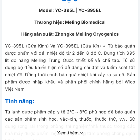
Model: YC-395L | YC-395EL
Thương hiệu: Meling Biomedical
Hãng sản xuất: Zhongke Meiling Cryogenics
YC-395L (Cửa Kính) Và YC-395EL (Cửa Kín) ⭐ Tủ bảo quản
dược phẩm với dải nhiệt độ từ 2 đến 8 độ C. Dung tích 395
lít do hãng Meiling Trung Quốc thiết kế và chế tạo. Tủ sử
dụng bộ điều khiển hiện số dễ dàng cài đặt và kiểm soát tốt
nhiệt độ. Đồng thời cảnh báo quá nhiệt khi xảy ra sự cố. Sản
phẩm được nhập khẩu và phân phối chính hãng bởi Wico
Việt Nam
Tính năng:
Tủ lạnh dược phẩm cấp y tế 2℃～8℃ phù hợp để bảo quản
các sản phẩm sinh học, vắc-xin, thuốc, thuốc thử, v.v. Sử
dụng rộng rãi trong phòng thí nghiệm/nhà thuốc trong các
Xem thêm
nhà máy dược phẩm, bệnh viện, trung tâm phòng chống dịch