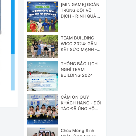
[MINIGAME] ĐOÁN
TRÚNG ĐỘI VÔ
ĐỊCH - RINH QUÀ
XỊN CÙNG WICO!!!
TEAM BUILDING
WICO 2024: GẮN
KẾT SỨC MẠNH -
VỮNG BƯỚC
THÀNH CÔNG
THÔNG BÁO LỊCH
NGHỈ TEAM
BUILDING 2024
CẢM ƠN QUÝ
KHÁCH HÀNG - ĐỐI
TÁC ĐÃ ỦNG HỘ
WICO TẠI TRIỂN
LÃM MEDI-PHARM
2024
Chúc Mừng Sinh