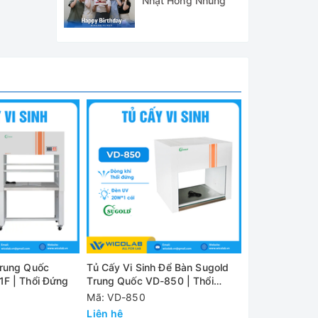
Nhật Hồng Nhung
ệm hoặc
ỉ.
Trung Quốc
Tủ Cấy Vi Sinh Để Bàn Sugold
Tủ Cấy Vi Sin
F | Thổi Đứng
Trung Quốc VD-850 | Thổi
VD-650 | Thổ
Đứng
Mã: VD-850
Mã: VD-650
Liên hệ
Liên hệ