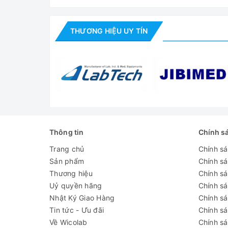
Buồng thao tác
Thép không gỉ
THƯƠNG HIỆU UY TÍN
Đèn LED
20W, dài 1200mm
Đèn UV
32W x 1 cái
Tốc độ dòng khí
0.2~2.3 m/s, 10 cấp điều chỉ
Purity
Below to Class 100
Cửa trước
Kính cường lực 5T cân bằng 
Nguồn điện
120V, 230V, 50/60Hz, 1Φ
Thông tin
Chính s
Trang chủ
Chính s
Cat. No. 230V,
HD1900V230-50
Sản phẩm
Chính s
50Hz
Thương hiệu
Chính sá
Đánh giá
Uỷ quyền hãng
Chính s
Nhật Ký Giao Hàng
Chính s
Tin tức - Ưu đãi
Chính s
Về Wicolab
Chính sá