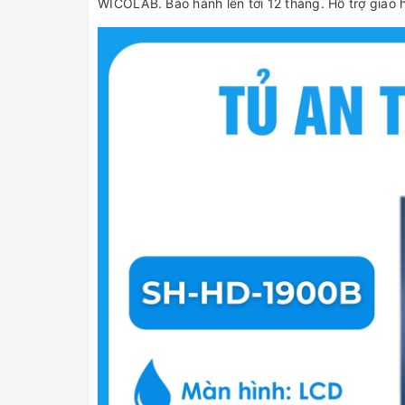
WICOLAB. Bảo hành lên tới 12 tháng. Hỗ trợ giao 