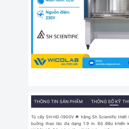
THÔNG TIN SẢN PHẨM
THÔNG SỐ KỸ T
Tủ cấy SH-HD-1900V 🌟 hãng Sh Scientific thiết k
buồng thao tác đa dạng 1.9 m. Bộ điều khiển