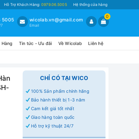
Hỗ Trợ Khách Hàng:
0979.06.5005
Hệ thống cửa hàng
0
 5005
wicolab.vn@gmail.com
/7
Email
o Hàng
Tin tức - Ưu đãi
Về Wicolab
Liên hệ
 Hàn
CHỈ CÓ TẠI WICO
SH-
100% Sản phẩm chính hãng
Bảo hành thiết bị 1-3 năm
Cam kết giá tốt nhất
Giao hàng toàn quốc
Hỗ trợ kỹ thuật 24/7