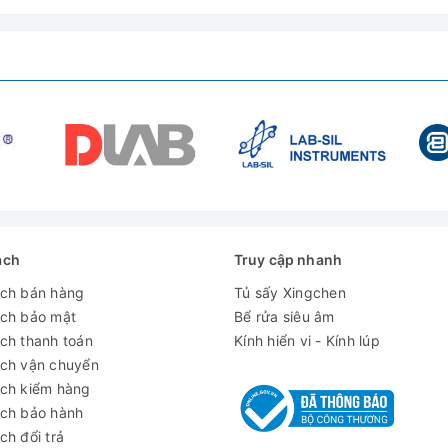
nh
khối lượng
ách
Truy cập nhanh
ách bán hàng
Tủ sấy Xingchen
ách bảo mật
Bể rửa siêu âm
ch thanh toán
Kính hiển vi - Kính lúp
ách vận chuyển
ách kiểm hàng
ách bảo hành
ch đổi trả