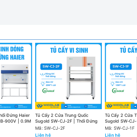
òng Khí Thổi Đứng SH-HD-1900V
H Scientific Hàn Quốc:
h) thích hợp để sử dụng trong khu vực sản xuất, phòng thí nghi
 nhạy cảm khỏi các hạt bụi trong không khí.
ả lọc lên tới 99.97% với hạt cỡ 0.3μm 99.97%
ên ngoài bằng thép sơn phủ tĩnh điện, bên trong bằng thép không g
 khiển và kiểm soát tốt tốc độ dòng khí.
ế dưới
hổi Đứng Haier
Tủ Cấy 2 Cửa Trung Quốc
Tủ Cấy 2 Cửa 
CB-900V | 0.9M
Sugold SW-CJ-2F | Thổi Đứng
Sugold SW-CJ-1
Mã: SW-CJ-2F
Mã: SW-CJ-1F
Liên hệ
Liên hệ