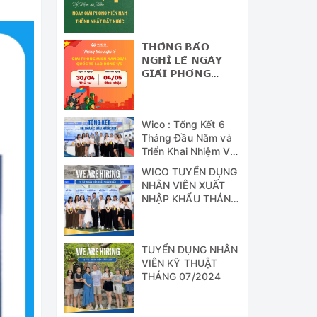
NAM - THỐNG
NHẤT ĐẤT NƯỚC
𝗧𝗛𝗢̂𝗡𝗚 𝗕𝗔́𝗢
𝗡𝗚𝗛𝗜̉ 𝗟𝗘̂̃ 𝗡𝗚𝗔̀𝗬
𝗚𝗜𝗔̉𝗜 𝗣𝗛𝗢́𝗡𝗚
𝗠𝗜𝗘̂̀𝗡 𝗡𝗔𝗠 (𝟯𝟬/𝟰)
𝗩𝗔̀ 𝗡𝗚𝗔̀𝗬 𝗤𝗨𝗢̂́𝗖
𝗧𝗘̂́ 𝗟𝗔𝗢 Đ𝗢̣̂𝗡𝗚
Wico : Tổng Kết 6
(𝟭/𝟱)
Tháng Đầu Năm và
Triển Khai Nhiệm Vụ
Công Tác 6 Tháng
WICO TUYỂN DỤNG
Cuối Năm 2024
NHÂN VIÊN XUẤT
NHẬP KHẨU THÁNG
07/2024
TUYỂN DỤNG NHÂN
VIÊN KỸ THUẬT
THÁNG 07/2024