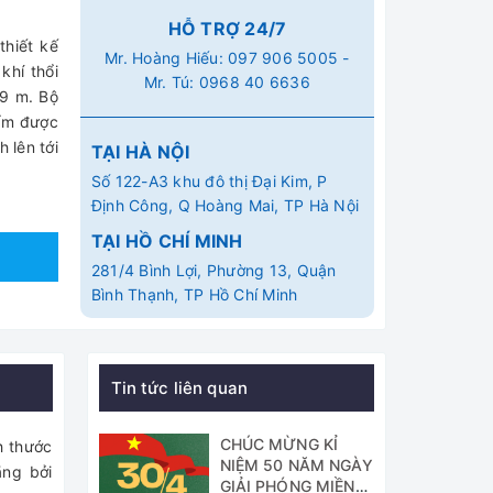
HỖ TRỢ 24/7
thiết kế
Mr. Hoàng Hiếu:
097 906 5005
-
khí thổi
Mr. Tú:
0968 40 6636
.9 m. Bộ
hẩm được
 lên tới
TẠI HÀ NỘI
Số 122-A3 khu đô thị Đại Kim, P
Định Công, Q Hoàng Mai, TP Hà Nội
TẠI HỒ CHÍ MINH
281/4 Bình Lợi, Phường 13, Quận
Bình Thạnh, TP Hồ Chí Minh
Tin tức liên quan
CHÚC MỪNG KỈ
h thước
NIỆM 50 NĂM NGÀY
ãng bởi
GIẢI PHÓNG MIỀN