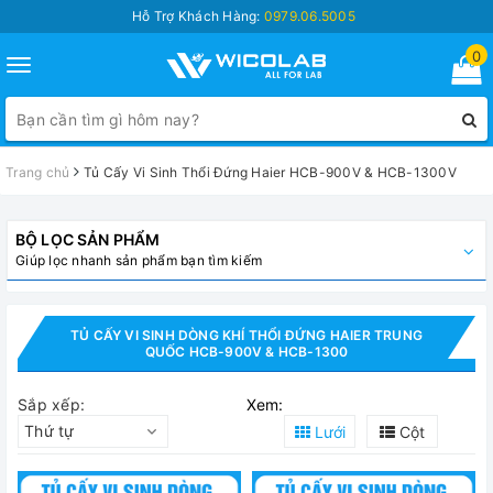
Hỗ Trợ Khách Hàng:
0979.06.5005
0
Toggle
navigation
Trang chủ
Tủ Cấy Vi Sinh Thổi Đứng Haier HCB-900V & HCB-1300V
BỘ LỌC SẢN PHẨM
Giúp lọc nhanh sản phẩm bạn tìm kiếm
TỦ CẤY VI SINH DÒNG KHÍ THỔI ĐỨNG HAIER TRUNG
QUỐC HCB-900V & HCB-1300
Sắp xếp:
Xem:
Thứ tự
Lưới
Cột