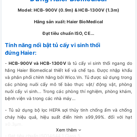
Model: HCB-900V (0.9m) & HCB-1300V (1.3m)
Hãng sản xuất: Haier BioMedical
Đạt tiêu chuẩn ISO, CE...
Tính năng nổi bật tủ cấy vi sinh thổi
đứng Haier:
-
HCB-900V và HCB-1300V
là tủ cấy vi sinh thổi ngang do
hãng Haier Biomedical thiết kế và chế tạo. Được nhập khẩu
và phân phối chính hãng bởi Wico.Vn. Tủ được sử dụng trong
các phòng nuôi cấy mô tế bào thực vật/ động vật, phòng
nuôi cấy vi sinh... Trong các phòng thí nghiệm, phòng khám,
bệnh viện và trong các nhà máy...
- Tủ sử dụng bộ lọc HEPA sợi thủy tinh chống ẩm và chống
cháy hiệu quả, hiệu suất điển hình ≥99,99%. đối với hạt
≥0.3μm.
Xem thêm
- Đạt tiêu chuẩn ISO14644.1 Class 5.