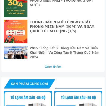
PHÓNG MIỀN NAM - THỐNG NHẤT ĐẤT
✅ Cửa xốp polyurethane có hiệu suất cách nhiệt tuyệt vời.
NƯỚC
✅ Nhiều báo động đảm bảo an toàn cho việc lưu trữ: Cảnh
báo âm thanh và hình ảnh cho: Nhiệt độ cao/ thấp, cửa mở/
𝗧𝗛𝗢̂𝗡𝗚 𝗕𝗔́𝗢 𝗡𝗚𝗛𝗜̉ 𝗟𝗘̂̃ 𝗡𝗚𝗔̀𝗬 𝗚𝗜𝗔̉𝗜
đóng, cảm biến lỗi….có thể đảm bảo an toàn cho các mẫu
𝗣𝗛𝗢́𝗡𝗚 𝗠𝗜𝗘̂̀𝗡 𝗡𝗔𝗠 (𝟯𝟬/𝟰) 𝗩𝗔̀ 𝗡𝗚𝗔̀𝗬
một cách toàn diện.
𝗤𝗨𝗢̂́𝗖 𝗧𝗘̂́ 𝗟𝗔𝗢 Đ𝗢̣̂𝗡𝗚 (𝟭/𝟱)
✅ Hệ thống kiểm soát nhiệt độ được vi tính hóa có độ chính
xác cao đảm bảo nhiệt độ có thể điều chỉnh trong phạm vi
Wico : Tổng Kết 6 Tháng Đầu Năm và Triển
từ -10 đến -25℃ bên trong tủ.
Khai Nhiệm Vụ Công Tác 6 Tháng Cuối Năm
2024
✅ Bảng điều khiển: Màn hình hiển thị nhiệt độ kỹ thuật số
độ nét cao độ chính xác hiển thị nhiệt độ là 0.1oC và thuận
Xem thêm
tiện cho việc quan sát;
✅ Tay nắm cửa vô hình có thể ngăn ngừa hư hỏng trong
SẢN PHẨM CÙNG LOẠI
quá trình vận chuyển và tiết kiệm không gian;
✅ 3 ngăn kéo thuận tiện cho việc lưu trữ riêng biệt các loại
mẫu khác nhau và có thể ngăn ngừa nhiễm chéo giữa các
mẫu khác nhau.