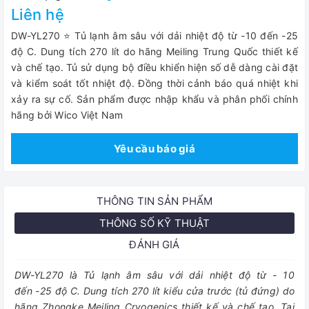
Liên hệ
DW-YL270 ⭐ Tủ lạnh âm sâu với dải nhiệt độ từ -10 đến -25
độ C. Dung tích 270 lít do hãng Meiling Trung Quốc thiết kế
và chế tạo. Tủ sử dụng bộ điều khiển hiện số dễ dàng cài đặt
và kiểm soát tốt nhiệt độ. Đồng thời cảnh báo quá nhiệt khi
xảy ra sự cố. Sản phẩm được nhập khẩu và phân phối chính
hãng bởi Wico Việt Nam
Yêu cầu báo giá
THÔNG TIN SẢN PHẨM
THÔNG SỐ KỸ THUẬT
ĐÁNH GIÁ
DW-YL270 là Tủ lạnh âm sâu với dải nhiệt độ từ - 10
đến -25 độ C. Dung tích 270 lít kiểu cửa trước (tủ đứng) do
hãng Zhongke Meiling Cryogenics thiết kế và chế tạo. Tại