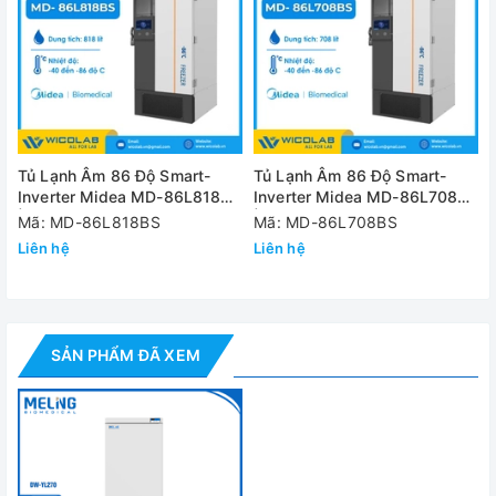
✅ Hệ thống làm lạnh: Máy nén được cung cấp bởi thương
hiệu nổi tiếng và chất làm lạnh hiệu suất cao R600a có thể
giảm đáng kể mức tiêu thụ năng lượng.
Thông số kỹ thuật
Tủ Lạnh Âm 86 Độ Smart-
Tủ Lạnh Âm 86 Độ Smart-
Model
DW-YL
Inverter Midea MD-86L818BS
Inverter Midea MD-86L708BS
| 818 Lít
| 708 Lít
Mã: MD-86L818BS
Mã: MD-86L708BS
Kiểu tủ
Đứn
Liên hệ
Liên hệ
Dung tích
270 L
Dải nhiệt độ cài
-10 đến -
đặt
SẢN PHẨM ĐÃ XEM
Chất làm lạnh
R60
Kích thước bên
500x460x
trong (WxDxH)
Ghi dữ liệu/