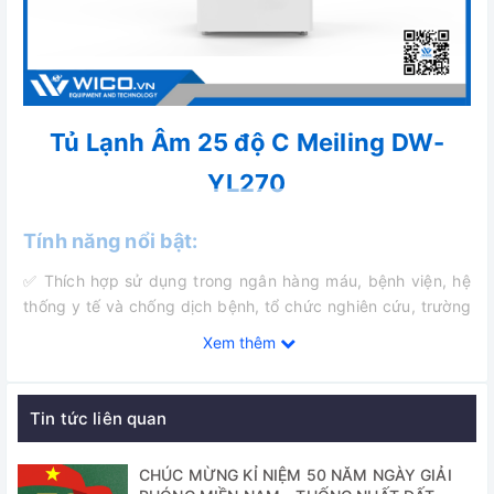
Tủ Lạnh Âm 25 độ C Meiling DW-
YL270
Tính năng nổi bật:
✅ Thích hợp sử dụng trong ngân hàng máu, bệnh viện, hệ
thống y tế và chống dịch bệnh, tổ chức nghiên cứu, trường
cao đẳng vả đại học, ngành công nghiệp điện tử, kỹ thuật
Xem thêm
sinh học, phòng thí nghiệm trong trường cao đẳng và đại
học, doanh nghiệp quân sự, công ty đánh bắt cá biển sâu,
…
Tin tức liên quan
✅ Cửa xốp polyurethane có khả năng đảm bảo khả năng
giữ nhiệt trong tủ
CHÚC MỪNG KỈ NIỆM 50 NĂM NGÀY GIẢI