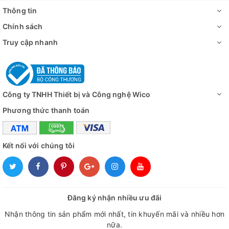
Thông tin
Độ dày lớp cách
100 
nhiệt
Chính sách
Truy cập nhanh
Cấu tạo
Chất liệu bên
PC
ngoài
Công ty TNHH Thiết bị và Công nghệ Wico
Chất liệu bên
Tấm nhô
trong
Phương thức thanh toán
Cổng truy cập
1 cổng Ø
Kết nối với chúng tôi
Bánh xe
2 + (2 bánh x
Hệ thống cảnh
Cảnh báo nhiệt độ cao/thấp, cảnh báo mất
báo
cảm b
Kích thước bên
Đăng ký nhận nhiều ưu đãi
ngoài
700x640x
Nhận thông tin sản phẩm mới nhất, tin khuyến mãi và nhiều hơn
(WxDxH)mm
nữa.