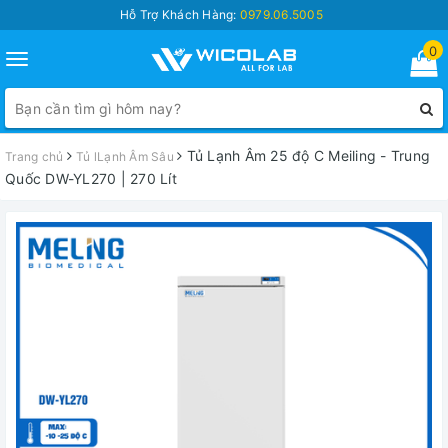
Hỗ Trợ Khách Hàng:
0979.06.5005
0
Toggle
navigation
Tủ Lạnh Âm 25 độ C Meiling - Trung
Trang chủ
Tủ lLạnh Âm Sâu
Quốc DW-YL270 | 270 Lít