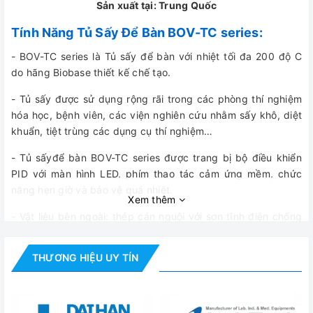
Sản xuất tại: Trung Quốc
Tính Năng Tủ Sấy Để Bàn BOV-TC series:
- BOV-TC series là Tủ sấy để bàn với nhiệt tối đa 200 độ C
do hãng Biobase thiết kế chế tạo.
- Tủ sấy được sử dụng rộng rãi trong các phòng thí nghiệm
hóa học, bệnh viên, các viện nghiên cứu nhằm sấy khô, diệt
khuẩn, tiệt trùng các dụng cụ thí nghiệm…
- Tủ sấyđể bàn BOV-TC series được trang bị bộ điều khiển
PID với màn hình LED, phím thao tác cảm ứng mềm, chức
năng hẹn giờ và bảo vệ quá nhiệt.
Xem thêm
- Vật liệu bên ngoài: thép cán nguội với sơn tĩnh điện chống
vi khuẩn.
THƯƠNG HIỆU UY TÍN
- Buồng bên trong bằng thép không gỉ, cấu trúc góc tròn,
các ngăn kệ có thể điều chỉnh được.
- Cửa đi với cửa sổ quan sát bằng kính cường lực hai lớp,