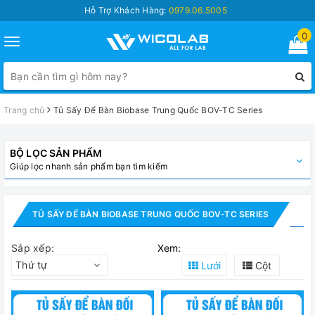
Hỗ Trợ Khách Hàng:
0979.06.5005
0
Toggle
navigation
Trang chủ
Tủ Sấy Để Bàn Biobase Trung Quốc BOV-TC Series
BỘ LỌC SẢN PHẨM
Giúp lọc nhanh sản phẩm bạn tìm kiếm
TỦ SẤY ĐỂ BÀN BIOBASE TRUNG QUỐC BOV-TC SERIES
Sắp xếp:
Xem:
Thứ tự
Lưới
Cột