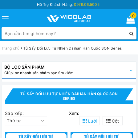
Hỗ Trợ Khách Hàng:
0979.06.5005
0
Toggle
navigation
Trang chủ
Tủ Sấy Đối Lưu Tự Nhiên Daihan Hàn Quốc SON Series
BỘ LỌC SẢN PHẨM
Giúp lọc nhanh sản phẩm bạn tìm kiếm
TỦ SẤY ĐỐI LƯU TỰ NHIÊN DAIHAN HÀN QUỐC SON
SERIES
Sắp xếp:
Xem:
Thứ tự
Lưới
Cột