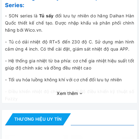
Series:
- SON series là
Tủ sấy
đối lưu tự nhiên do hãng Daihan Hàn
Quốc thiết kế chế tạo. Được nhập khẩu và phân phối chính
hãng bởi Wico.vn.
- Tủ có dải nhiệt độ RT+5 đến 230 độ C. Sử dụng màn hình
cảm ứng 4 inch. Có thể cài đặt, giám sát nhiệt độ qua APP.
- Hệ thống gia nhiệt từ ba phía: cơ chế gia nhiệt hiệu suất tốt
giúp độ chính xác và đồng đều nhiệt cao
- Tối ưu hóa luồng không khí với cơ chế đối lưu tự nhiên
- Điều khiển nhiệt độ chính xác với Bộ điều khiển kỹ thuật số
Xem thêm
Fuzzy
- Bộ điều khiển Smart-LabTM
THƯƠNG HIỆU UY TÍN
- Kết nối internet qua wifi
-
Tủ sấy đối lưu tự nhiên SON series
có màn hình cảm ứng