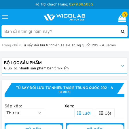
Hỗ Trợ Khách Hàng:
0979.06.5005
0
Toggle
navigation
Trang chủ
Tủ sấy đối lưu tự nhiên Taisie Trung Quốc 202 - A Series
BỘ LỌC SẢN PHẨM
Giúp lọc nhanh sản phẩm bạn tìm kiếm
TỦ SẤY ĐỐI LƯU TỰ NHIÊN TAISIE TRUNG QUỐC 202 - A
SERIES
Sắp xếp:
Xem:
Thứ tự
Lưới
Cột