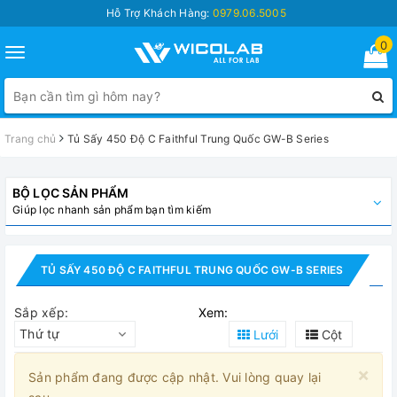
Hỗ Trợ Khách Hàng:
0979.06.5005
0
Toggle
navigation
Trang chủ
Tủ Sấy 450 Độ C Faithful Trung Quốc GW-B Series
BỘ LỌC SẢN PHẨM
Giúp lọc nhanh sản phẩm bạn tìm kiếm
TỦ SẤY 450 ĐỘ C FAITHFUL TRUNG QUỐC GW-B SERIES
Sắp xếp:
Xem:
Thứ tự
Lưới
Cột
×
Sản phẩm đang được cập nhật. Vui lòng quay lại