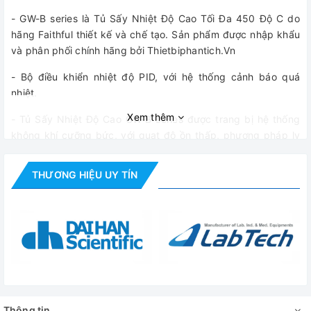
- GW-B series là Tủ Sấy Nhiệt Độ Cao Tối Đa 450 Độ C do
hãng Faithful thiết kế và chế tạo. Sản phẩm được nhập khẩu
và phân phối chính hãng bởi Thietbiphantich.Vn
- Bộ điều khiển nhiệt độ PID, với hệ thống cảnh báo quá
nhiệt.
Xem thêm
- Tủ Sấy Nhiệt Độ Cao GW-B series được trang bị hệ thống
không khí cưỡng bức, với quạt độ ồn thấp, phương pháp ly
tâm, nhiệt độ đồng đều cao.
THƯƠNG HIỆU UY TÍN
Thông tin