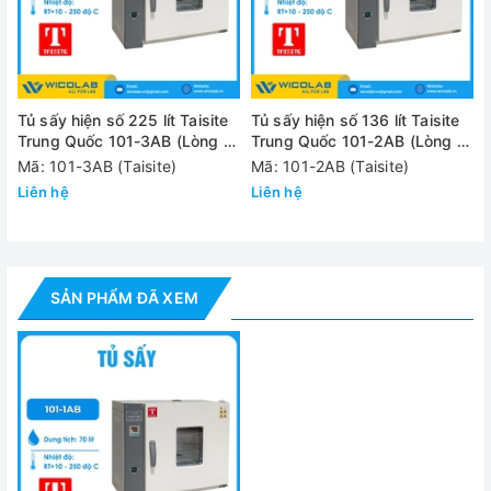
Độ phân giải
0,1 độ C
nhiệt độ
Độ đồng đều
±1 độ C
Tủ sấy hiện số 225 lít Taisite
Tủ sấy hiện số 136 lít Taisite
nhiệt độ
Trung Quốc 101-3AB (Lòng tủ
Trung Quốc 101-2AB (Lòng tủ
Inox)
Inox)
Mã: 101-3AB (Taisite)
Mã: 101-2AB (Taisite)
Cài đặt thời
1 – 9999 phút
Liên hệ
gian từ
Liên hệ
Cảm biến nhiệt
Pt100
Bộ điều khiển
Cài đặt nhiệt độ và thời gian sấy
SẢN PHẨM ĐÃ XEM
Vật liệu bên
Inox
trong
Vật liệu bên
Thép phủ sơn tĩnh điện
ngoài
Công suất định
1.6 kW
mức