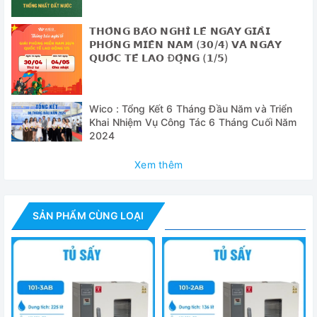
✅ Ngoài ra tủ còn được trang bị chức năng cảnh báo quá
nhiệt giúp quá trình sấy trở nên an toàn với cả người và
𝗧𝗛𝗢̂𝗡𝗚 𝗕𝗔́𝗢 𝗡𝗚𝗛𝗜̉ 𝗟𝗘̂̃ 𝗡𝗚𝗔̀𝗬 𝗚𝗜𝗔̉𝗜
mẫu.
𝗣𝗛𝗢́𝗡𝗚 𝗠𝗜𝗘̂̀𝗡 𝗡𝗔𝗠 (𝟯𝟬/𝟰) 𝗩𝗔̀ 𝗡𝗚𝗔̀𝗬
𝗤𝗨𝗢̂́𝗖 𝗧𝗘̂́ 𝗟𝗔𝗢 Đ𝗢̣̂𝗡𝗚 (𝟭/𝟱)
Cung cấp bao gồm
- Tủ sấy 101-2AB : 1 chiếc
Wico : Tổng Kết 6 Tháng Đầu Năm và Triển
Khai Nhiệm Vụ Công Tác 6 Tháng Cuối Năm
- Giá để mẫu sấy: 2 chiếc
2024
- Hướng dẫn sử dụng : 1 bộ
Xem thêm
Thông số kỹ thuật
Model
101-1AB
SẢN PHẨM CÙNG LOẠI
Chế độ đối lưu
Đối lưu cưỡng bức
khí
Thể tích
70 lít
Nhiệt độ max
250 độ C