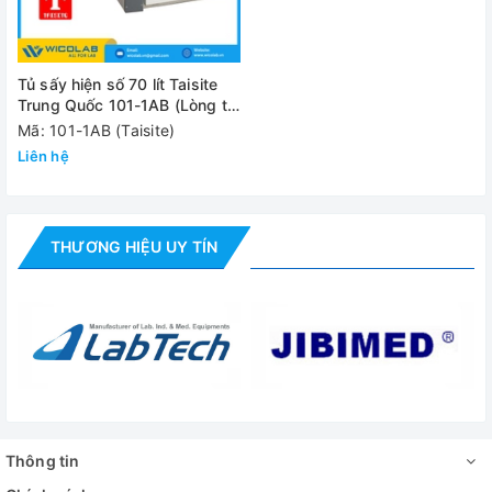
Nguồn điện
220V
Kích thước
500 x 350 x 450 mm
Tủ sấy hiện số 70 lít Taisite
buồng (WxDxH)
Trung Quốc 101-1AB (Lòng tủ
Inox)
Mã: 101-1AB (Taisite)
Kích thước máy
910x640x810 mm
Liên hệ
(WxDxH)
Khối lượng
45kg/ 50kg
THƯƠNG HIỆU UY TÍN
Đánh giá
Thông tin