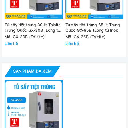
Phạm vi nhiệt độ
RT+10°C - 
Dao động nhiệt độ
±1°C
Tủ sấy tiệt trùng 30 lít Taisite
Tủ sấy tiệt trùng 65 lít Trung
Kích thước buồng sấy
350*350*3
Trung Quốc GX-30B (Lòng tủ
Quốc GX-65B (Lòng tủ Inox)
Inox)
Mã: GX-30B (Taisite)
Mã: GX-65B (Taisite)
Kích thước đóng gói
620x585x8
Liên hệ
Liên hệ
Nguồn điện
220V
Công suất
1.2 Kw
SẢN PHẨM ĐÃ XEM
Khối lượng (NW/GW)
37/43 kg
Đánh giá