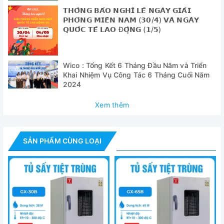
trong tủ đối lưu cưỡng bức bằng quạt làm cho nhiệt độ
𝗧𝗛𝗢̂𝗡𝗚 𝗕𝗔́𝗢 𝗡𝗚𝗛𝗜̉ 𝗟𝗘̂̃ 𝗡𝗚𝗔̀𝗬 𝗚𝗜𝗔̉𝗜
giữa các vị trí bên trong tủ đồng đều hơn.
𝗣𝗛𝗢́𝗡𝗚 𝗠𝗜𝗘̂̀𝗡 𝗡𝗔𝗠 (𝟯𝟬/𝟰) 𝗩𝗔̀ 𝗡𝗚𝗔̀𝗬
𝗤𝗨𝗢̂́𝗖 𝗧𝗘̂́ 𝗟𝗔𝗢 Đ𝗢̣̂𝗡𝗚 (𝟭/𝟱)
- Quạt đối lưu được thiết kế theo cấu trúc hút không khí
làm mát cưỡng bức đảm bảo nhiệt độ làm việc tối đa của
Motor dưới 50°C kéo dài tuổi thọ của Motor
Wico : Tổng Kết 6 Tháng Đầu Năm và Triển
- Buồng sấy được làm bằng thép không gỉ.
Khai Nhiệm Vụ Công Tác 6 Tháng Cuối Năm
2024
Cung cấp bao gồm:
Xem thêm
- Tủ sấy GX-45B
- Khay trữ mẫu: 02 chiếc
SẢN PHẨM CÙNG LOẠI
- Hướng dẫn sử dụng tiếng Anh và Tiếng Việt
Thông số kỹ thuật
Model
GX-45B
Thể tích buồng sấy
45 lít