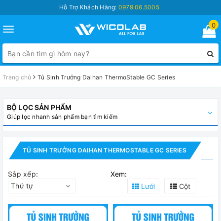
Hỗ Trợ Khách Hàng:
0979.06.5005
0
Toggle
navigation
Trang chủ
Tủ Sinh Trưởng Daihan ThermoStable GC Series
BỘ LỌC SẢN PHẨM
Giúp lọc nhanh sản phẩm bạn tìm kiếm
TỦ SINH TRƯỞNG DAIHAN THERMOSTABLE GC SERIES
Sắp xếp:
Xem:
Thứ tự
Lưới
Cột