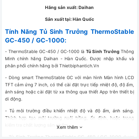
Hãng sản xuất: Daihan
Sản xuất tại: Hàn Quốc
Tính Năng Tủ Sinh Trưởng ThermoStable
GC-450 / GC-1000:
- ThermoStable GC-450 / GC-1000 là
Tủ Sinh Trưởng
Thông
Minh chính hãng Daihan - Hàn Quốc. Được nhập khẩu và
phân phối chính hãng bởi Thietbiphantich.Vn
- Dòng smart ThermoStable GC với màn hình Màn hình LCD
TFT cảm ứng 7 inch, có thể cài đặt trực tiếp nhiệt độ, độ ẩm,
ánh sáng hoặc cài đặt từ xa thông qua thiết App trên thiết bị
di động.
- Tủ môi trường điều khiển nhiệt độ và độ ẩm, ánh sáng.
Thích hợp tạo môi trường nuôi trồng, ổn định, hoặc trong
kiểm tra chất lượng sản phẩm
Xem thêm
-
Tủ Sinh Trưởng ThermoStable GC-450 / GC-1000
được