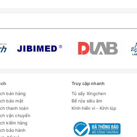
m
ách
Truy cập nhanh
m
ách bán hàng
Tủ sấy Xingchen
ách bảo mật
Bể rửa siêu âm
ch thanh toán
Kính hiển vi - Kính lúp
ách vận chuyển
ách kiểm hàng
ách bảo hành