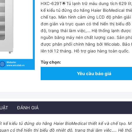
HXC-629T🌟Tủ lạnh trữ máu dung tích 629 lít,
kể kiểu tủ đứng do hãng Haier BioMedical thi
chế tạo. Màn hình cảm ứng LCD độ phân giải
đơn giản và trực quan có thể hiển thị biểu đồ 
độ, trạng thái làm việc,... Hệ thống lạnh được
nguồn bằng máy nén chất lượng cao. Sản p
được phân phối chính hãng bởi Wicolab. Bảo
lên tới 12 tháng. Hỗ trợ giao hàng toàn quốc.
Tùy chọn:
Yêu cầu báo giá
HUẬT
ĐÁNH GIÁ
t kể kiểu tủ đứng do hãng Haier BioMedical thiết kế và chế tạo. M
n có thể hiển thị biểu đồ nhiệt độ, trạng thái làm việc,... Hệ thố