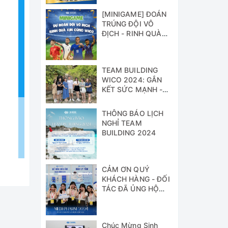
[MINIGAME] ĐOÁN
TRÚNG ĐỘI VÔ
ĐỊCH - RINH QUÀ
XỊN CÙNG WICO!!!
TEAM BUILDING
WICO 2024: GẮN
KẾT SỨC MẠNH -
VỮNG BƯỚC
THÀNH CÔNG
THÔNG BÁO LỊCH
NGHỈ TEAM
BUILDING 2024
CẢM ƠN QUÝ
KHÁCH HÀNG - ĐỐI
TÁC ĐÃ ỦNG HỘ
WICO TẠI TRIỂN
LÃM MEDI-PHARM
2024
Chúc Mừng Sinh