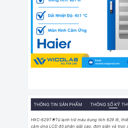
THÔNG TIN SẢN PHẨM
THÔNG SỐ KỸ T
HXC-629T🌟Tủ lạnh trữ máu dung tích 629 lít, thiế
cảm ứng LCD độ phân giải cao, đơn giản và trực qua