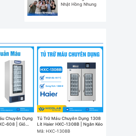
Nhật Hồng Nhung
iệt độ,
học đảm
ết kiệm
hiệt độ
biến và
ung cấp
áu Chuyên Dụng
Tủ Trữ Máu Chuyên Dụng 1308
Tủ Trữ Máu C
XC-608 | Giỏ
Lít Haier HXC-1308B | Ngăn Kéo
Lít Haier HXC
Mã: HXC-1308B
Mã: HXC-130