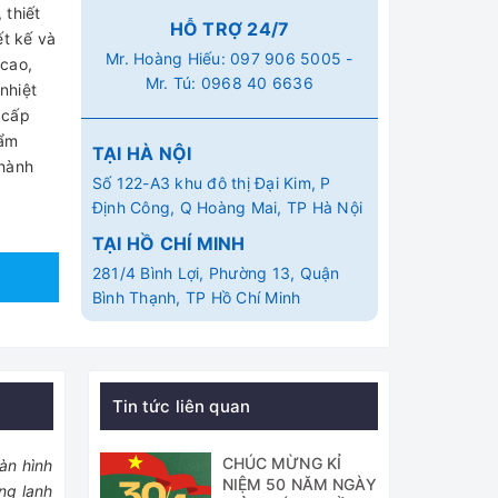
 thiết
HỖ TRỢ 24/7
ết kế và
Mr. Hoàng Hiếu:
097 906 5005
-
 cao,
Mr. Tú:
0968 40 6636
nhiệt
 cấp
hẩm
TẠI HÀ NỘI
 hành
Số 122-A3 khu đô thị Đại Kim, P
Định Công, Q Hoàng Mai, TP Hà Nội
TẠI HỒ CHÍ MINH
281/4 Bình Lợi, Phường 13, Quận
Bình Thạnh, TP Hồ Chí Minh
Tin tức liên quan
CHÚC MỪNG KỈ
àn hình
NIỆM 50 NĂM NGÀY
ng lạnh