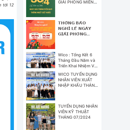
GIẢI PHÓNG MIỀN
 tới 12
NAM - THỐNG
NHẤT ĐẤT NƯỚC
𝗧𝗛𝗢̂𝗡𝗚 𝗕𝗔́𝗢
𝗡𝗚𝗛𝗜̉ 𝗟𝗘̂̃ 𝗡𝗚𝗔̀𝗬
𝗚𝗜𝗔̉𝗜 𝗣𝗛𝗢́𝗡𝗚
𝗠𝗜𝗘̂̀𝗡 𝗡𝗔𝗠 (𝟯𝟬/𝟰)
𝗩𝗔̀ 𝗡𝗚𝗔̀𝗬 𝗤𝗨𝗢̂́𝗖
𝗧𝗘̂́ 𝗟𝗔𝗢 Đ𝗢̣̂𝗡𝗚
Wico : Tổng Kết 6
(𝟭/𝟱)
Tháng Đầu Năm và
Triển Khai Nhiệm Vụ
Công Tác 6 Tháng
WICO TUYỂN DỤNG
Cuối Năm 2024
NHÂN VIÊN XUẤT
NHẬP KHẨU THÁNG
07/2024
TUYỂN DỤNG NHÂN
VIÊN KỸ THUẬT
THÁNG 07/2024