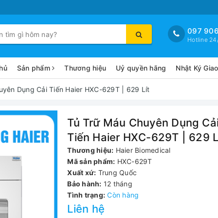
097 906
Hotline 24
hủ
Sản phẩm
Thương hiệu
Uỷ quyền hãng
Nhật Ký Gia
uyên Dụng Cải Tiến Haier HXC-629T | 629 Lít
Tủ Trữ Máu Chuyên Dụng Cả
Tiến Haier HXC-629T | 629 L
Thương hiệu:
Haier Biomedical
Mã sản phẩm:
HXC-629T
Xuất xứ:
Trung Quốc
Bảo hành:
12 tháng
Tình trạng:
Còn hàng
Liên hệ