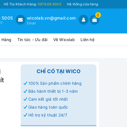
Hỗ Trợ Khách Hàng:
0979.06.5005
Hệ thống cửa hàng
0
 5005
wicolab.vn@gmail.com
/7
Email
o Hàng
Tin tức - Ưu đãi
Về Wicolab
Liên hệ
i
CHỈ CÓ TẠI WICO
ít
100% Sản phẩm chính hãng
Bảo hành thiết bị 1-3 năm
Cam kết giá tốt nhất
Giao hàng toàn quốc
Hỗ trợ kỹ thuật 24/7