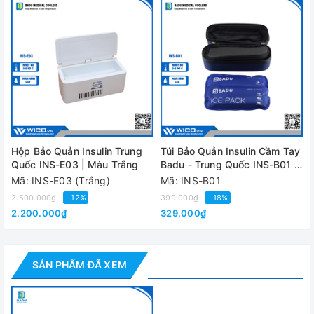
Nguồn lạnh
01 túi đá gel
Kích thước gel
19x8cm
Trọng lượng túi
150g
Đánh giá
Hộp Bảo Quản Insulin Trung
Túi Bảo Quản Insulin Cầm Tay
Quốc INS-E03 | Màu Trắng
Badu - Trung Quốc INS-B01 |
Xanh dương đậm
Mã: INS-E03 (Trắng)
Mã: INS-B01
2.500.000₫
- 12%
399.000₫
- 18%
2.200.000₫
329.000₫
SẢN PHẨM ĐÃ XEM