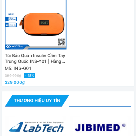
Túi Bảo Quản Insulin Cầm Tay
Trung Quốc INS-Y01 | Hàng
Có Sẵn
Mã: INS-G01
399.000₫
- 18%
329.000₫
THƯƠNG HIỆU UY TÍN