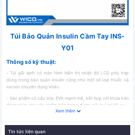
Túi Bảo Quản Insulin Cầm Tay INS-
Y01
Thông số kỹ thuật:
- Túi giữ lạnh có màn hình hiển thị nhiệt độ LCD phù hợp
dùng trong bảo quản insulin cũng như một số loại thuốc và
vacxin chuyên dụng khác.
- Sản phẩm có cấu trúc EVA mạnh mẽ, kết hợp với khóa kéo
đóng giúp cho sản phẩm bên trong được giữ ở vị trí tối ưu.
Xem thêm
- Vật liệu cấu tạo: Da PU/ EVA+ PE Foam+ PVC
- Khi mua sản phẩm, khách hàng được tặng kèm thêm túi
Tin tức liên quan
đá gel có thể tái sử dụng, không chứa latex, không gây