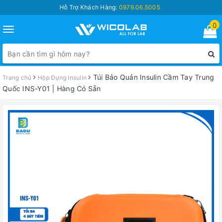
Hỗ Trợ Khách Hàng:
0979.06.5005
0
Toggle
navigation
Túi Bảo Quản Insulin Cầm Tay Trung
Trang chủ
Hộp Đựng Insulin
Quốc INS-Y01 | Hàng Có Sẵn