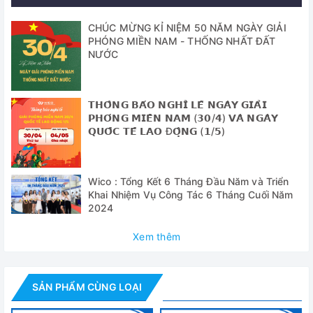
độc hại.
CHÚC MỪNG KỈ NIỆM 50 NĂM NGÀY GIẢI
PHÓNG MIỀN NAM - THỐNG NHẤT ĐẤT
- Có thể vệ sinh sản phẩm dễ dàng bằng khăn ẩm, vải
NƯỚC
mềm.
- Kích thước: 21 x 11 x 5.5 (cm)
𝗧𝗛𝗢̂𝗡𝗚 𝗕𝗔́𝗢 𝗡𝗚𝗛𝗜̉ 𝗟𝗘̂̃ 𝗡𝗚𝗔̀𝗬 𝗚𝗜𝗔̉𝗜
Cung cấp bao gồm:
𝗣𝗛𝗢́𝗡𝗚 𝗠𝗜𝗘̂̀𝗡 𝗡𝗔𝗠 (𝟯𝟬/𝟰) 𝗩𝗔̀ 𝗡𝗚𝗔̀𝗬
𝗤𝗨𝗢̂́𝗖 𝗧𝗘̂́ 𝗟𝗔𝗢 Đ𝗢̣̂𝗡𝗚 (𝟭/𝟱)
- Túi bảo quản
- 01 Túi đá gel
Wico : Tổng Kết 6 Tháng Đầu Năm và Triển
- Hướng dẫn sử dụng túi bảo quản
Khai Nhiệm Vụ Công Tác 6 Tháng Cuối Năm
2024
Thông số kỹ thuật
Xem thêm
Model
INS-Y01
Vật liệu cấu tạo
Da PU/EVA, xốp PE Foam, nhựa PVC
SẢN PHẨM CÙNG LOẠI
Kích thước
21x12x6cm