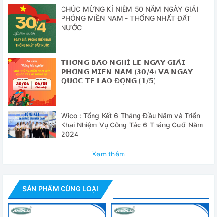
CHÚC MỪNG KỈ NIỆM 50 NĂM NGÀY GIẢI
- Máy hoạt động với nhiều vật liệu khác nhau như: vỏ nhiều
PHÓNG MIỀN NAM - THỐNG NHẤT ĐẤT
lớp, thép không gỉ 304 tiêu chuẩn, nhôm, silicone, nhựa và
NƯỚC
các vật liệu khác tùy chọn.
Thông số
𝗧𝗛𝗢̂𝗡𝗚 𝗕𝗔́𝗢 𝗡𝗚𝗛𝗜̉ 𝗟𝗘̂̃ 𝗡𝗚𝗔̀𝗬 𝗚𝗜𝗔̉𝗜
𝗣𝗛𝗢́𝗡𝗚 𝗠𝗜𝗘̂̀𝗡 𝗡𝗔𝗠 (𝟯𝟬/𝟰) 𝗩𝗔̀ 𝗡𝗚𝗔̀𝗬
Model
WH-3
𝗤𝗨𝗢̂́𝗖 𝗧𝗘̂́ 𝗟𝗔𝗢 Đ𝗢̣̂𝗡𝗚 (𝟭/𝟱)
Dung tích
3 lít
150 x 140 x
Kích thước buồng
Wico : Tổng Kết 6 Tháng Đầu Năm và Triển
120mm
Khai Nhiệm Vụ Công Tác 6 Tháng Cuối Năm
Dải nhiệt độ
RT + 5 -100 độ C
2024
Độ chính xác
Xem thêm
± 0,5 độ C
nhiệt độ
Độ đồng nhất
± 1 độ C
nhiệt độ
SẢN PHẨM CÙNG LOẠI
180 x 180 x
Kích thước
240mm