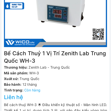
Bể Cách Thuỷ 1 Vị Trí Zenith Lab Trung
Quốc WH-3
Thương hiệu:
Zenith Lab - Trung Quốc
Mã sản phẩm:
WH-3
Xuất xứ:
Trung Quốc
Bảo hành:
12 tháng
Tình trạng:
Còn hàng
Liên hệ
Bể cách thuỷ WH-3 🌟 Điều khiển kỹ thuật số - Màn hình LED.
Thiết kế 1 vị trí, dung tích 3 lít, với nắp đậy kiểu vòng tròn