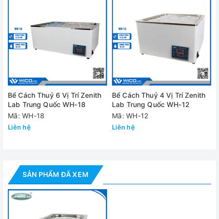
Khối lượng
3,5kg
Công suất
200W
Nguồn điện
110V 60Hz / 220V 50Hz
Thông số kỹ thuật
Đánh giá
Bể Cách Thuỷ 6 Vị Trí Zenith
Bể Cách Thuỷ 4 Vị Trí Zenith
Lab Trung Quốc WH-18
Lab Trung Quốc WH-12
Mã: WH-18
Mã: WH-12
Liên hệ
Liên hệ
SẢN PHẨM ĐÃ XEM