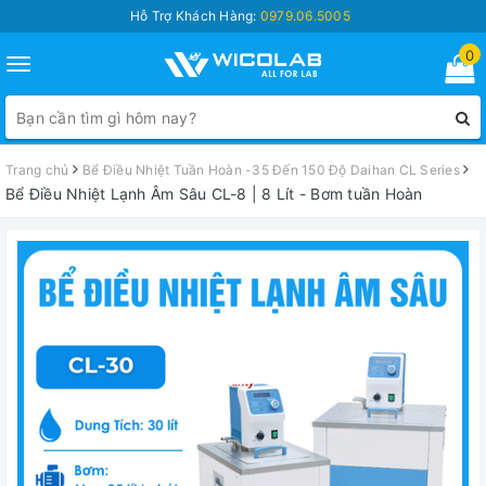
Hỗ Trợ Khách Hàng:
0979.06.5005
0
Toggle
navigation
Trang chủ
Bể Điều Nhiệt Tuần Hoàn -35 Đến 150 Độ Daihan CL Series
Bể Điều Nhiệt Lạnh Âm Sâu CL-8 | 8 Lít - Bơm tuần Hoàn