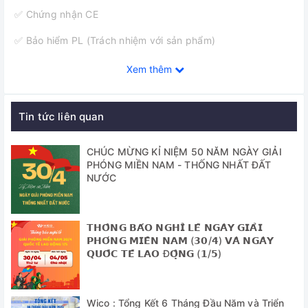
✅ Chứng nhận CE
✅ Bảo hiểm PL (Trách nhiệm với sản phẩm)
✅ Chứng nhận và Truy suất nguồn gốc được kiểm soát
Xem thêm
bằng số seri, giấy chứng nhận, thông tin giao nhận, và Hệ
thống cơ sở dữ liệu theo dõi
Tin tức liên quan
✅ Hệ thống gia nhiệt hiệu suất cao
✅ Hệ thống điều khiển Fuzzy kỹ thuật số cho nhiệt độ cài
CHÚC MỪNG KỈ NIỆM 50 NĂM NGÀY GIẢI
PHÓNG MIỀN NAM - THỐNG NHẤT ĐẤT
đặt chính xác
NƯỚC
✅ 5 bước điều khiển tuần hoàn
✅ Máy bơm tuần hoàn với công suất lớn, đảm bảo nhiệt độ
𝗧𝗛𝗢̂𝗡𝗚 𝗕𝗔́𝗢 𝗡𝗚𝗛𝗜̉ 𝗟𝗘̂̃ 𝗡𝗚𝗔̀𝗬 𝗚𝗜𝗔̉𝗜
đồng đều: hoạt động bên trong và bên ngoài
𝗣𝗛𝗢́𝗡𝗚 𝗠𝗜𝗘̂̀𝗡 𝗡𝗔𝗠 (𝟯𝟬/𝟰) 𝗩𝗔̀ 𝗡𝗚𝗔̀𝗬
𝗤𝗨𝗢̂́𝗖 𝗧𝗘̂́ 𝗟𝗔𝗢 Đ𝗢̣̂𝗡𝗚 (𝟭/𝟱)
✅ Hệ thống điều khiển Jog-Dail và nút điều khiển cảm ứng,
màn hình hiển thị LCD chức năng nền sáng
✅ Điều khiển từ xa, cổng kết nối RS232C kết nối với máy
Wico : Tổng Kết 6 Tháng Đầu Năm và Triển