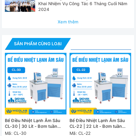
Khai Nhiệm Vụ Công Tác 6 Tháng Cuối Năm
tính
2024
✅ Kết nối với máy cô quay chân không và máy đo độ nhớt
Xem thêm
✅ Chức năng tự điều chỉnh khi có sự chênh lệch giữa nhiệt
độ thực và nhiệt độ cài đặt (±10.0℃)
SẢN PHẨM CÙNG LOẠI
✅ Chức năng cảnh báo và tự động dừng khi thiếu hụt chất
lỏng
✅ Hệ thống làm lạnh tự động điều khiển giúp bảo vệ máy
nén và tiết kiệm năng lượng
✅ Chế độ khóa sử dụng an toàn (núm xoay + nhấn Jog-
Shuttle được vô hiệu hóa)
Thông số kỹ thuật
Model
Bể Điều Nhiệt Lạnh Âm Sâu
Bể Điều Nhiệt Lạnh Âm Sâu
CL-30 | 30 Lít - Bơm tuần
CL-22 | 22 Lít - Bơm tuần
Dung tích
Hoàn
Hoàn
Mã: CL-30
Mã: CL-22