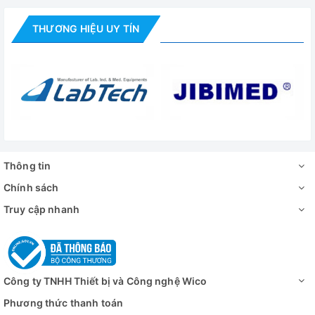
Bên ngoài
T
THƯƠNG HIỆU UY TÍN
Vật liệu
Bên trong
Thép kh
Cách điện
Sợi cách
Không gian
Kích thước
1
hiệu quả
Bên trong
1
Thông tin
(WxDxH)
Bên ngoài
30
Chính sách
Khối lượng
Truy cập nhanh
Nguồn điện
Đánh giá
Công ty TNHH Thiết bị và Công nghệ Wico
Phương thức thanh toán