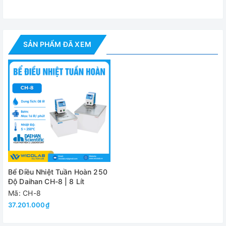
Công suất gia nhiệt
Thời gian gia nhiệt
Đến 100 đ
SẢN PHẨM ĐÃ XEM
Vòi phun tuần hoàn
id
Thời gian
Màn hình
Màn hình L
Bộ điều khiển Fuzzy
Bộ điều khiển
Cảm biến
Bảo vệ quá nhiệt – quá
Tính năng an toàn
Bể Điều Nhiệt Tuần Hoàn 250
Độ Daihan CH-8 | 8 Lít
Cảnh báo
Trạng th
Mã: CH-8
37.201.000₫
Nắp phẳng bằng thép 
Nắp và Van xả