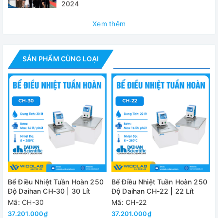
2024
✅ 5 bước điều khiển tuần hoàn
Xem thêm
✅ Chế độ khóa an toàn (núm xoay + nhấn Jog-Shuttle
được vô hiệu hóa)
SẢN PHẨM CÙNG LOẠI
Thông số kỹ thuật
Model
Dung tích
Dải nhiệt độ
R
Độ chính xác nhiệt độ
Độ phân giải
Độ đồng nhất nhiệt độ
Bể Điều Nhiệt Tuần Hoàn 250
Bể Điều Nhiệt Tuần Hoàn 250
Độ Daihan CH-30 | 30 Lít
Độ Daihan CH-22 | 22 Lít
Tốc độ bơm tối đa 16 l
Mã: CH-30
Mã: CH-22
Bơm
37.201.000₫
37.201.000₫