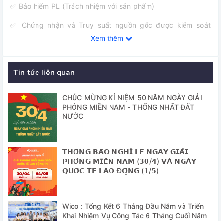
✅ Bảo hiểm PL (Trách nhiệm với sản phẩm)
✅ Chứng nhận và Truy suất nguồn gốc được kiểm soát
bằng số seri, giấy chứng nhận, thông tin giao nhận, và Hệ
Xem thêm
thống cơ sở dữ liệu theo dõi
✅ Hệ thống gia nhiệt hiệu suất cao
Tin tức liên quan
✅ Hệ thống điều khiển Fuzzy kỹ thuật số cho nhiệt độ cài
đặt chính xác
CHÚC MỪNG KỈ NIỆM 50 NĂM NGÀY GIẢI
PHÓNG MIỀN NAM - THỐNG NHẤT ĐẤT
✅ Hệ thống điều khiển Jog-Shuttle và nút điều khiển cảm
NƯỚC
ứng
✅ Chức năng tự điều chỉnh khi có sự chênh lệch giữa nhiệt
𝗧𝗛𝗢̂𝗡𝗚 𝗕𝗔́𝗢 𝗡𝗚𝗛𝗜̉ 𝗟𝗘̂̃ 𝗡𝗚𝗔̀𝗬 𝗚𝗜𝗔̉𝗜
độ thực và nhiệt độ cài đặt
𝗣𝗛𝗢́𝗡𝗚 𝗠𝗜𝗘̂̀𝗡 𝗡𝗔𝗠 (𝟯𝟬/𝟰) 𝗩𝗔̀ 𝗡𝗚𝗔̀𝗬
𝗤𝗨𝗢̂́𝗖 𝗧𝗘̂́ 𝗟𝗔𝗢 Đ𝗢̣̂𝗡𝗚 (𝟭/𝟱)
✅ Chức năng cài đặt thời gian: thời gian trễ và thời gian
hoạt động
✅ Máy bơm tuần hoàn với công suất lớn, đảm bảo nhiệt độ
Wico : Tổng Kết 6 Tháng Đầu Năm và Triển
Khai Nhiệm Vụ Công Tác 6 Tháng Cuối Năm
đồng đều: hoạt động bên trong và bên ngoài