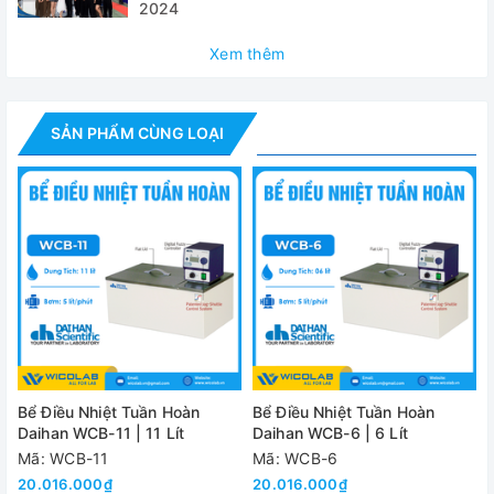
2024
✅ Máy bơm tuần hoàn với công suất lớn, đảm bảo nhiệt độ
đồng đều: hoạt động bên trong và bên ngoài
Xem thêm
✅ Kết nối được với máy cô quay chân không và máy đo độ
nhớt
SẢN PHẨM CÙNG LOẠI
Thông số kỹ thuật
Model
Dung tích
Dải nhiệt độ
Nhiệt độ 
Độ chính xác nhiệt độ
Độ phân giải
Bể Điều Nhiệt Tuần Hoàn
Bể Điều Nhiệt Tuần Hoàn
Độ đồng nhất và cảm biến
± 0.2 
Daihan WCB-11 | 11 Lít
Daihan WCB-6 | 6 Lít
Mã: WCB-11
Mã: WCB-6
Công suất gia nhiệt
20.016.000₫
20.016.000₫