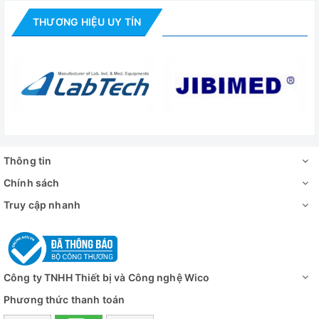
Kích thước
(WxDxH)
Bên trong
50
THƯƠNG HIỆU UY TÍN
Bên ngoài
54
Khối lượng
Nguồn điện
1 P
Đánh giá
Thông tin
Chính sách
Truy cập nhanh
Công ty TNHH Thiết bị và Công nghệ Wico
Phương thức thanh toán