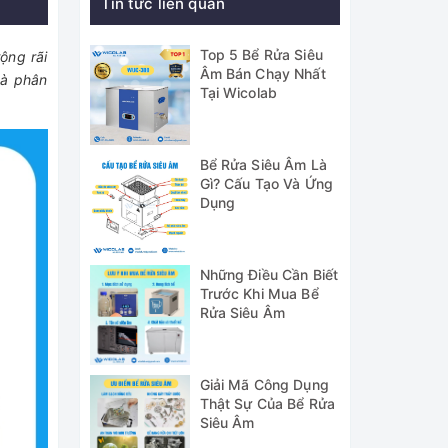
Tin tức liên quan
Top 5 Bể Rửa Siêu
rộng rãi
Âm Bán Chạy Nhất
và phân
Tại Wicolab
Bể Rửa Siêu Âm Là
Gì? Cấu Tạo Và Ứng
Dụng
Những Điều Cần Biết
Trước Khi Mua Bể
Rửa Siêu Âm
Giải Mã Công Dụng
Thật Sự Của Bể Rửa
Siêu Âm