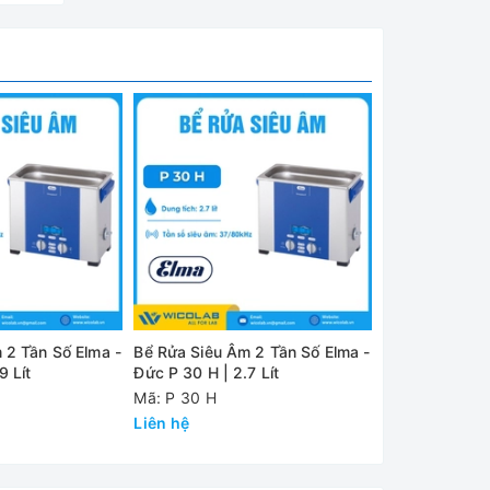
2 Tần Số Elma -
Bể Rửa Siêu Âm 2 Tần Số Elma -
iệu quả
9 Lít
Đức P 30 H | 2.7 Lít
Mã: P 30 H
Liên hệ
ỡ và