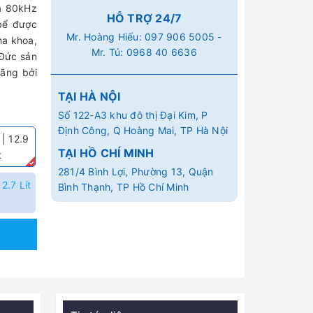
à 80kHz
HỖ TRỢ 24/7
n bể được
Mr. Hoàng Hiếu:
097 906 5005
-
ha khoa,
Mr. Tú:
0968 40 6636
 Đức sản
hãng bởi
TẠI HÀ NỘI
Số 122-A3 khu đô thị Đại Kim, P
Định Công, Q Hoàng Mai, TP Hà Nội
 | 12.9
TẠI HỒ CHÍ MINH
t
281/4 Bình Lợi, Phường 13, Quận
2.7 Lít
Bình Thạnh, TP Hồ Chí Minh