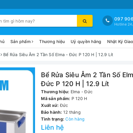
097 906
Hotline 24
hủ
Sản phẩm
Thương hiệu
Uỷ quyền hãng
Nhật Ký Gia
Bể Rửa Siêu Âm 2 Tần Số Elma - Đức P 120 H | 12.9 Lít
Bể Rửa Siêu Âm 2 Tần Số Elm
Đức P 120 H | 12.9 Lít
Thương hiệu:
Elma - Đức
Mã sản phẩm:
P 120 H
Xuất xứ:
Đức
Bảo hành:
12 tháng
Tình trạng:
Còn hàng
Liên hệ