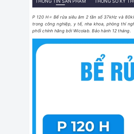
THÔNG TIN SẢN PHẨM
THÔNG SỐ KỸ T
P 120 H⭐ Bể rửa siêu âm 2 tần số 37kHz và 80kHz 
trong công nghiệp, y tế, nha khoa, phòng thí
phối chính hãng bởi Wicolab. Bảo hành 12 tháng.