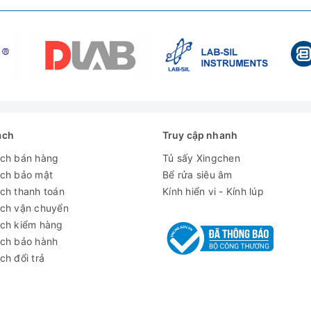
ớc phía sau thiết bị giúp thao tác xả nước dễ dàng, sạch sẽ và an
ách
Truy cập nhanh
ách bán hàng
Tủ sấy Xingchen
ách bảo mật
Bể rửa siêu âm
ch thanh toán
Kính hiển vi - Kính lúp
ách vận chuyển
ách kiểm hàng
ách bảo hành
ch đổi trả