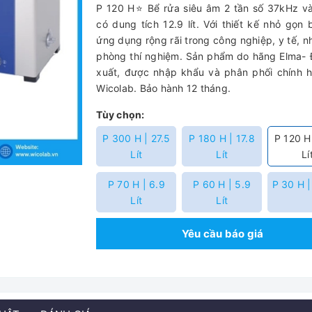
P 120 H⭐ Bể rửa siêu âm 2 tần số 37kHz v
có dung tích 12.9 lít. Với thiết kế nhỏ gọ
ứng dụng rộng rãi trong công nghiệp, y tế, n
phòng thí nghiệm. Sản phẩm do hãng Elma-
xuất, được nhập khẩu và phân phối chính 
Wicolab. Bảo hành 12 tháng.
Tùy chọn:
P 300 H | 27.5
P 180 H | 17.8
P 120 H
Lít
Lít
Lí
P 70 H | 6.9
P 60 H | 5.9
P 30 H | 
Lít
Lít
Yêu cầu báo giá