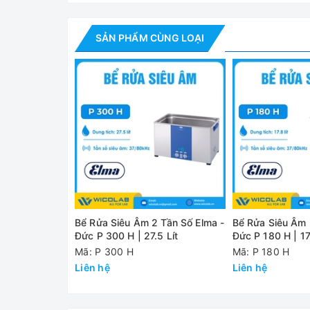
SẢN PHẨM CÙNG LOẠI
Bể Rửa Siêu Âm 2 Tầ
Giới thiệu:
✅ Tần số siêu âm chuyển đổi linh hoạt (37 kHz / 8
+ 37 kHz
: Lý tưởng cho việc loại bỏ các chất bẩn
+ 80 kHz
: Hoạt động êm ái, phù hợp với môi trườ
✅ 4 chế độ siêu âm chuyên biệt:
Bể Rửa Siêu Âm 2 Tần Số Elma -
Bể Rửa Siêu Âm 2
+ Sweep Mode
: Phân bố đều trường sóng âm tron
Đức P 300 H | 27.5 Lít
Đức P 180 H | 17
trên toàn bộ bề mặt của vật cần rửa
Mã: P 300 H
Mã: P 180 H
Liên hệ
Liên hệ
+ Pulse Mode
: Các xung siêu âm mạnh được phát 
loại bỏ các vết bẩn bám lâu ngày, mảng bám dầu