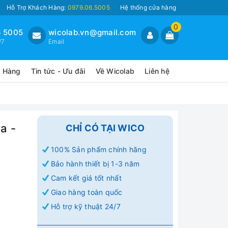
Hỗ Trợ Khách Hàng:
0979.06.5005
Hệ thống cửa hàng
0
 5005
wicolab.vn@gmail.com
/7
Email
o Hàng
Tin tức - Ưu đãi
Về Wicolab
Liên hệ
a -
CHỈ CÓ TẠI WICO
100% Sản phẩm chính hãng
Bảo hành thiết bị 1-3 năm
Cam kết giá tốt nhất
Giao hàng toàn quốc
Hỗ trợ kỹ thuật 24/7