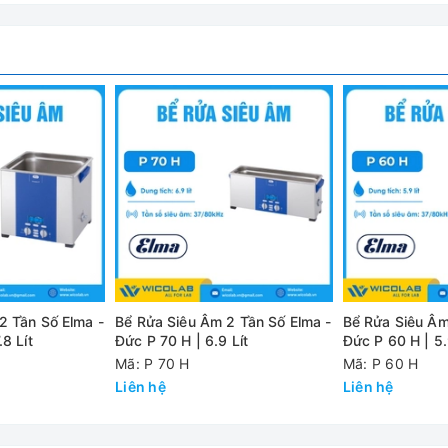
n Số Elma - Đức P 120 H | 12.9 Lít
0 kHz):
 thô, hòa tan, phân tán mẫu và khử khí.
ng cần yên tĩnh
 Tần Số Elma -
Bể Rửa Siêu Âm 2 Tần Số Elma -
Bể Rửa Siêu Âm 
g bể giúp đảm bảo sóng siêu âm lan tỏa liên tục giúp làm sạch h
.8 Lít
Đức P 70 H | 6.9 Lít
Đức P 60 H | 5.
Mã: P 70 H
Mã: P 60 H
Liên hệ
Liên hệ
ra trong thời gian ngắn, tạo nên lực tác động cao hơn giúp phá v
 mỡ hay chất hữu cơ cứng đầu.