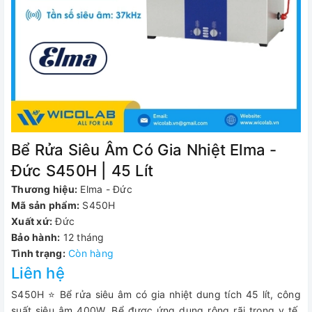
Bể Rửa Siêu Âm Có Gia Nhiệt Elma -
Đức S450H | 45 Lít
Thương hiệu:
Elma - Đức
Mã sản phẩm:
S450H
Xuất xứ:
Đức
Bảo hành:
12 tháng
Tình trạng:
Còn hàng
Liên hệ
S450H ⭐ Bể rửa siêu âm có gia nhiệt dung tích 45 lít, công
suất siêu âm 400W. Bể được ứng dụng rộng rãi trong y tế,