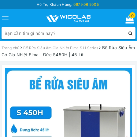
Hỗ Trợ Khách Hàng:
0979.06.5005
0
Toggle
navigation
Bể Rửa Siêu Âm
Trang chủ
Bể Rửa Siêu Âm Gia Nhiệt Elma S H Series
Có Gia Nhiệt Elma - Đức S450H | 45 Lít