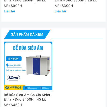
Elma - Đức S900H | 90 Lít
Elma - Đức S300H | 28 Lít
- Kích thước giỏ W/D/H:
452/264/192 mm
Mã: S900H
Mã: S300H
Liên hệ
Liên hệ
- Khối lượng:
25 kg
Cung cấp
bao
gồm:
- Máy chính
SẢN PHẨM ĐÃ XEM
- Phụ kiện tiêu chuẩn
- Tài liệu hướng dẫn sử dụng
Đánh giá
Bể Rửa Siêu Âm Có Gia Nhiệt
Elma - Đức S450H | 45 Lít
Mã: S450H