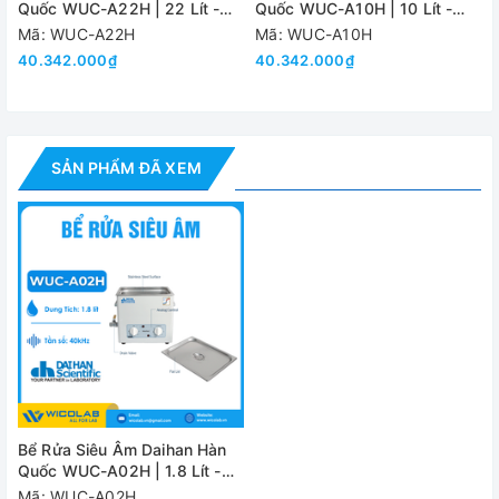
Công suất tiêu thụ
Quốc WUC-A22H | 22 Lít -
Quốc WUC-A10H | 10 Lít -
Kiểu Cơ
Kiểu Cơ
Mã: WUC-A22H
Mã: WUC-A10H
Nguồn điện
1 P
40.342.000₫
40.342.000₫
Đánh giá
SẢN PHẨM ĐÃ XEM
Bể Rửa Siêu Âm Daihan Hàn
Quốc WUC-A02H | 1.8 Lít -
Kiểu Cơ
Mã: WUC-A02H