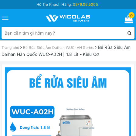
Hỗ Trợ Khách Hàng:
0979.06.5005
0
Toggle
navigation
Bể Rửa Siêu Âm
Trang chủ
Bể Rửa Siêu Âm Daihan WUC-AH Series
Daihan Hàn Quốc WUC-A02H | 1.8 Lít - Kiểu Cơ