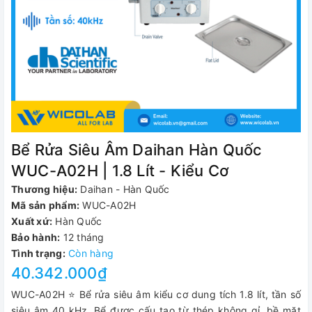
Bể Rửa Siêu Âm Daihan Hàn Quốc
WUC-A02H | 1.8 Lít - Kiểu Cơ
Thương hiệu:
Daihan - Hàn Quốc
Mã sản phẩm:
WUC-A02H
Xuất xứ:
Hàn Quốc
Bảo hành:
12 tháng
Tình trạng:
Còn hàng
40.342.000₫
WUC-A02H ⭐ Bể rửa siêu âm kiểu cơ dung tích 1.8 lít, tần số
siêu âm 40 kHz. Bể được cấu tạo từ thép không gỉ, bề mặt