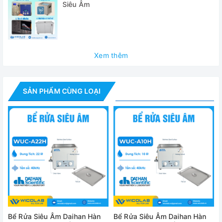
Siêu Âm
Model
Dung tích
Tần số siêu âm
Xem thêm
Công suất siêu âm HF-Peak Out
SẢN PHẨM CÙNG LOẠI
Nhiệt độ gia nhiệt
C
Công suất gia nhiệt
Cài đặt thời gian
Van xả
Bên trong
15
Kích thước
(WxDxH)
Đóng gói
20
Khối lượng (NW/GW)
Bể Rửa Siêu Âm Daihan Hàn
Bể Rửa Siêu Âm Daihan Hàn