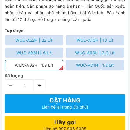
hoàn hiện. Sản phẩm do hãng Daihan - Hàn Quốc sản xuất,
nhập khâu và phân phố chính hãng bởi Wicolab. Bảo hành
lên tới 12 tháng. Hỗ trợ giao hàng toàn quốc
Tùy chọn:
WUC-A22H | 22 Lít
WUC-A10H | 10 Lít
WUC-A06H | 6 Lít
WUC-A03H | 3.3 Lít
WUC-A02H | 1.8 Lít
WUC-A01H | 1.2 Lít
Số lượng
–
+
ĐẶT HÀNG
Liên hệ lại trong 30 phút
Hãy gọi
Liên hệ 097 906 5005