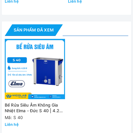
Liên hệ
Liên hệ
- Phụ kiện tiêu chuẩn
- Tài liệu hướng dẫn sử dụng
SẢN PHẨM ĐÃ XEM
Đánh giá
Bể Rửa Siêu Âm Không Gia
Nhiệt Elma - Đức S 40 | 4.25
Lít
Mã: S 40
Liên hệ