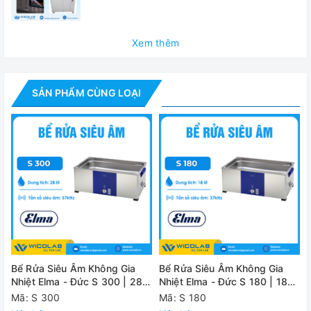
✅ Nút điều khiển để thoát nước bên cạnh bể, giúp thoát
nước khỏi bể dễ dàng.
Xem thêm
Thông số kỹ thuật
- Dung tích bể:
4.25 lít
SẢN PHẨM CÙNG LOẠI
- Dung tích làm việc:
3.2 lít
- Công suất siêu âm:
140 W
- Kích thước ngoài W/D/H:
301/189/268 mm
- Kích thước trong W/D/H:
217/117/149 mm
- Kích thước giỏ W/D/H:
190/105/74 mm
- Khối lượng:
4 kg
Bể Rửa Siêu Âm Không Gia
Bể Rửa Siêu Âm Không Gia
Cung cấp
bao
gồm:
Nhiệt Elma - Đức S 300 | 28
Nhiệt Elma - Đức S 180 | 18
Lít
Lít
L
Mã: S 300
Mã: S 180
- Máy chính