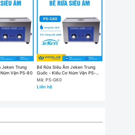
thấy rõ
an 180s
 Jeken Trung
Bể Rửa Siêu Âm Jeken Trung
Bể Rửa Siêu Â
ơ Núm Vặn PS-80
Quốc - Kiểu Cơ Núm Vặn PS-
Quốc - Kiểu 
G60
Mã: PS-G60
Mã: PS-60
ình sữa
Liên hệ
Liên hệ
p, niền
ng PCB,