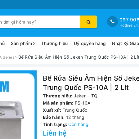
097 906
Hotline 24
hủ
Sản phẩm
Thương hiệu
Uỷ quyền hãng
Nhật Ký Gia
Bể Rửa Siêu Âm Hiện Số Jeken Trung Quốc PS-10A | 2 Lí
A Series
Bể Rửa Siêu Âm Hiện Số Jek
Trung Quốc PS-10A | 2 Lít
Thương hiệu:
Jeken - TQ
Mã sản phẩm:
PS-10A
Xuất xứ:
Trung Quốc
Bảo hành:
12 tháng
Tình trạng:
Còn hàng
Liên hệ