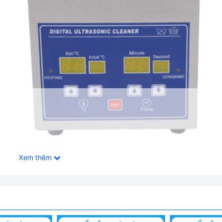
Xem thêm
iện Số Jeken Trung Quốc PS-10A