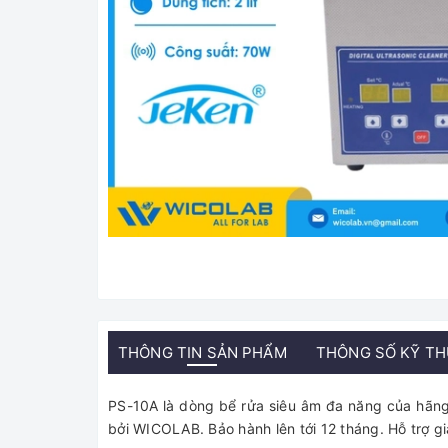
THÔNG TIN SẢN PHẨM
THÔNG SỐ KỸ T
PS-10A là dòng bể rửa siêu âm đa năng của hãn
bởi WICOLAB. Bảo hành lên tới 12 tháng. Hỗ trợ g