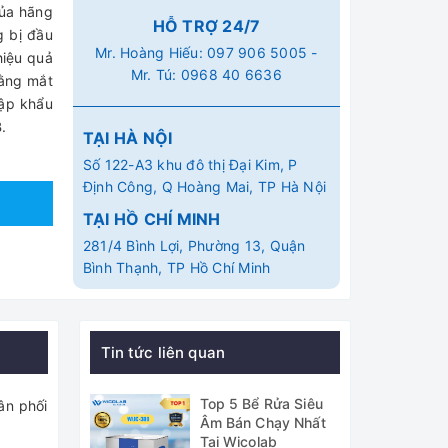
của hãng
HỖ TRỢ 24/7
g bị đầu
Mr. Hoàng Hiếu:
097 906 5005
-
hiệu quả
Mr. Tú:
0968 40 6636
bằng mắt
hập khẩu
.
TẠI HÀ NỘI
Số 122-A3 khu đô thị Đại Kim, P
Định Công, Q Hoàng Mai, TP Hà Nội
TẠI HỒ CHÍ MINH
281/4 Bình Lợi, Phường 13, Quận
Bình Thạnh, TP Hồ Chí Minh
Tin tức liên quan
Top 5 Bể Rửa Siêu
ân phối
Âm Bán Chạy Nhất
Tại Wicolab