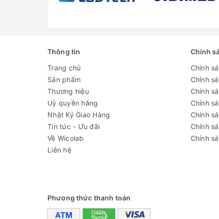
âm tối đa
Nhiệt độ cài đặt
80 độ C
tối đa
Công suất gia
Thông tin
Chính s
100W
nhiệt tối đa
Trang chủ
Chính s
Dải thời gian cài
Sản phẩm
Chính s
1-30 phút
đặt
Thương hiệu
Chính sá
Uỷ quyền hãng
Chính s
Kích thước
Nhật Ký Giao Hàng
Chính s
trong bể
150x135x100mm
Tin tức - Ưu đãi
Chính s
(LxWxH)
Về Wicolab
Chính sá
Kích thước
Liên hệ
180x165x240mm
ngoài (LxWxH)
Nguồn điện
220V/ 50Hz
Phương thức thanh toán
Đánh giá