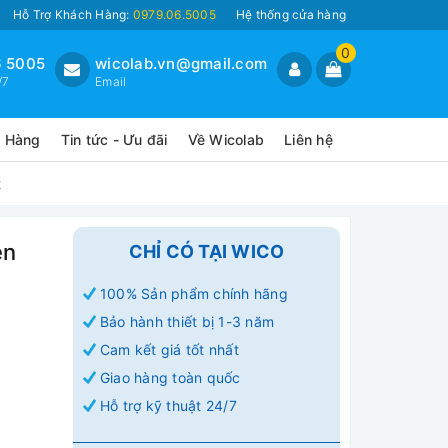
Hỗ Trợ Khách Hàng:
0979.06.5005
Hệ thống cửa hàng
0
 5005
wicolab.vn@gmail.com
/7
Email
o Hàng
Tin tức - Ưu đãi
Về Wicolab
Liên hệ
t
en
CHỈ CÓ TẠI WICO
100% Sản phẩm chính hãng
Bảo hành thiết bị 1-3 năm
Cam kết giá tốt nhất
Giao hàng toàn quốc
Hỗ trợ kỹ thuật 24/7