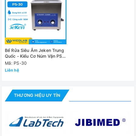
(LxWxH)
Kích thước
330x180x310mm
ngoài (LxWxH)
Nguồn điện
220V/ 50Hz
Đánh giá
Bể Rửa Siêu Âm Jeken Trung
Quốc - Kiểu Cơ Núm Vặn PS-
30 | 6.5 Lít
Mã: PS-30
Liên hệ
THƯƠNG HIỆU UY TÍN