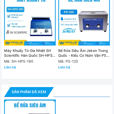
Thông số kỹ thuật
Model
PS-30
Thể tích bể rửa
6.5 lít
Tần số siêu âm
40kHz
Công suất siêu
180W
âm tối đa
Máy Khuấy Từ Gia Nhiệt SH
Bể Rửa Siêu Âm Jeken Trung
Scientific Hàn Quốc SH-HPS-
Quốc - Kiểu Cơ Núm Vặn PS-
Nhiệt độ cài đặt
180
120
Mã: SH-HPS-180
Mã: PS-120
80 độ C
tối đa
Liên hệ
Liên hệ
Công suất gia
200W
nhiệt tối đa
Dải thời gian cài
SẢN PHẨM ĐÃ XEM
1-30 phút
đặt
Kích thước
trong bể
300x150x150mm