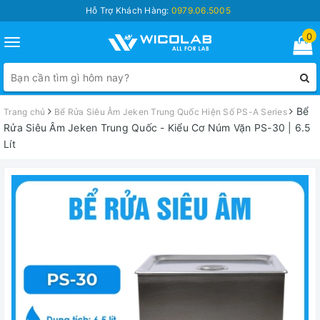
Hỗ Trợ Khách Hàng:
0979.06.5005
0
Toggle
navigation
Bể
Trang chủ
Bể Rửa Siêu Âm Jeken Trung Quốc Hiện Số PS-A Series
Rửa Siêu Âm Jeken Trung Quốc - Kiểu Cơ Núm Vặn PS-30 | 6.5
Lít