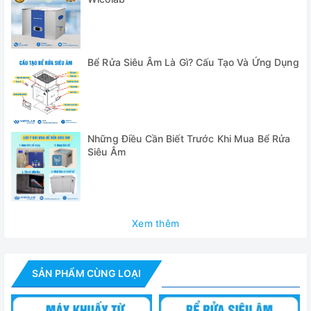
- Trong phòng thí nghiệm: Làm sạch ống nghiệm, cốc có
mỏ, bộ máy thí nghiệm khác…
- Trong y tế: Làm sạch dụng cụ mổ, dụng cụ nha khoa, kim
Bể Rửa Siêu Âm Là Gì? Cấu Tạo Và Ứng Dụng
nha khoa, máy khoan nha khoa, răng giả, các loại nẹp, niền
răng…
Trong công nghiệp: Bể rửa cho phép làm sạch các bộ phận
động cơ, kim phun, xi lanh khí, khuôn, cửa sổ mù, bảng
Những Điều Cần Biết Trước Khi Mua Bể Rửa
Siêu Âm
PCB, phần cứng, ốc vít và đai ốc, …
Cung cấp trọn bộ cao gồm:
- Bể rửa siêu âm PS-30
Xem thêm
- Nắp đậy bằng Inox
- Giỏ thép không gỉ
SẢN PHẨM CÙNG LOẠI
- Hướng dẫn sử dụng tiếng Anh + tiếng Việt.