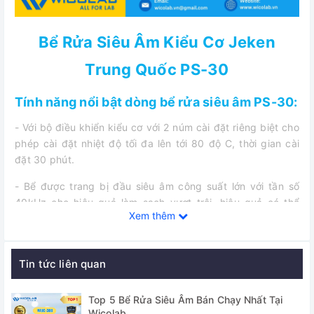
Bể Rửa Siêu Âm Kiểu Cơ Jeken
Trung Quốc PS-30
Tính năng nổi bật dòng bể rửa siêu âm PS-30:
- Với bộ điều khiển kiểu cơ với 2 núm cài đặt riêng biệt cho
phép cài đặt nhiệt độ tối đa lên tới 80 độ C, thời gian cài
đặt 30 phút.
- Bể được trang bị đầu siêu âm công suất lớn với tần số
40kHz cho hiệu quả làm sạch vượt trội, hiệu quả có thể
Xem thêm
thấy rõ bằng mắt thường chỉ sau 1 lần rửa.
Ứng dụng bể rửa siêu âm:
Tin tức liên quan
- Trong gia dụng: Bể rửa siêu âm có thể làm sạch đồ trang
sức, thủy tinh, đồng hồ, răng giả, trái cây và rau quả, bình
Top 5 Bể Rửa Siêu Âm Bán Chạy Nhất Tại
sữa và đồ chơi trẻ em, bộ đồ ăn, bàn chải mỹ phẩm
Wicolab