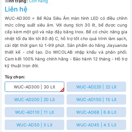
Tình trạng:
Còn hàng
Liên hệ
WUC-AD300 ⭐ Bể Rửa Siêu Âm màn hình LED có điều chỉnh
mức công suất siêu âm. Với dung tích 30 lít, bể được cung
cấp kèm một giỏ và nắp đậy bằng Inox. Bể có chức năng gia
nhiệt tối đa lên tới 80 độ C, hỗ trợ tốt cho quá trình làm sạch,
cài đặt thời gian từ 1-99 phút. Sản phẩm do hãng Jiayuanda
thiết kế - chế tạo. Do WICOLAB nhập khẩu và phân phối.
Cam kết 100% hàng chính hãng - Bảo hành 12 tháng - Hỗ trợ
kỹ thuật trọn đời.
Tùy chọn:
WUC-AD300 | 30 Lít
WUC-AD220 | 22 Lít
WUC-AD200 | 20 Lít
WUC-AD150 | 15 Lít
WUC-AD110 | 11 Lít
WUC-AD68 | 6.8 Lít
WUC-AD50 | 5 Lít
WUC-AD45 | 4.5 Lít