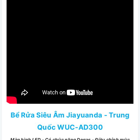
Bể Rửa Siêu Âm Jiayuanda - Trung
Quốc WUC-AD300
Màn hình LED - Có chức năng Degas - Điều chỉnh mức