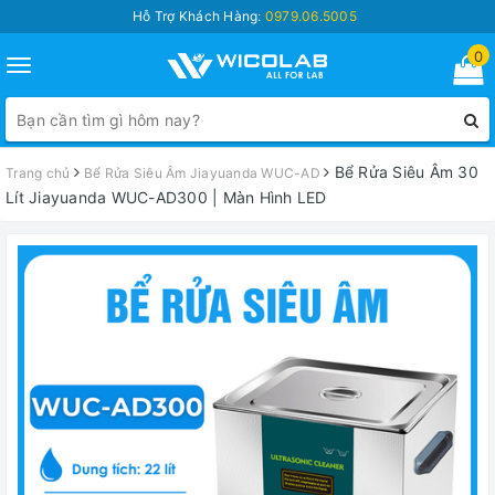
Hỗ Trợ Khách Hàng:
0979.06.5005
0
Toggle
navigation
Bể Rửa Siêu Âm 30
Trang chủ
Bể Rửa Siêu Âm Jiayuanda WUC-AD
Lít Jiayuanda WUC-AD300 | Màn Hình LED