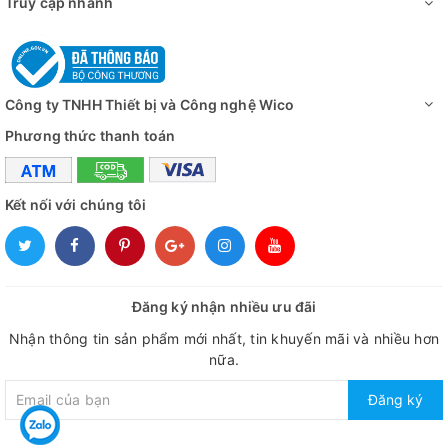
Truy cập nhanh
Điều chỉnh mức
10% đến 100% (bước cài đặt 10%)
công suất
Công suất siêu
Công ty TNHH Thiết bị và Công nghệ Wico
600W
âm
Phương thức thanh toán
Công suất gia
600W
nhiệt
Kết nối với chúng tôi
Kích thước
trong bể
500*300*200 mm
(L*W*H)
Kích thước
Đăng ký nhận nhiều ưu đãi
560*320*385mm
ngoài (L*W*H)
Nhận thông tin sản phẩm mới nhất, tin khuyến mãi và nhiều hơn
nữa.
Nguồn điện
220V/ 50Hz
Đăng ký
Video - Hình ảnh