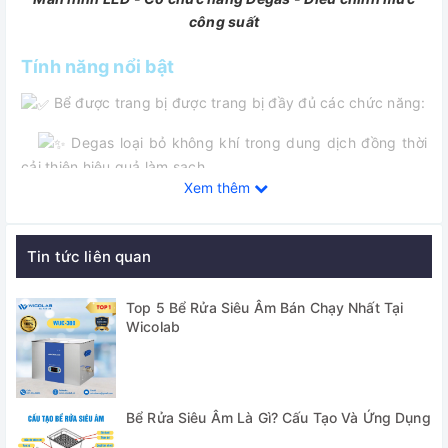
công suất
Tính năng nổi bật
Bể được trang bị được trang bị đầy đủ các chức năng:
Degas loại bỏ không khí trong dung dịch đồng thời
cải thiện hiệu quả làm sạch.
Xem thêm
Bể cho phép người dùng điều chỉnh mức công suất
siêu âm có thể đáp ứng các yêu cầu làm sạch khác nhau.
Tin tức liên quan
Màn hình LCD hiển thị trực quan các chế độ hoạt
động, mức công suất, nhiệt độ và thời gian giúp cho việc
Top 5 Bể Rửa Siêu Âm Bán Chạy Nhất Tại
vận hành vô cùng dễ dàng.
Wicolab
Bộ điều khiển cho phép cài đặt thời gian từ 1 đến 99
phút cùng chức năng gia nhiệt lên tới 80 độ C giúp năng
cao hiệu quả làm sạch.
Bể Rửa Siêu Âm Là Gì? Cấu Tạo Và Ứng Dụng
Bể được trang bị Q Tranducer (đầu phát siêu âm) hiệu