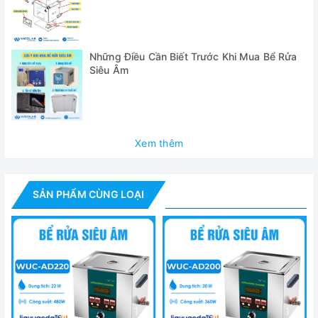
suất cao tuổi thọ lâu dài.
Giỏ được làm bằng thép không gỉ cao cấp, có tác
dụng chống ăn mòn tốt hơn.
Những Điều Cần Biết Trước Khi Mua Bể Rửa
Siêu Âm
Thiết kế nổi bật:
Xem thêm
SẢN PHẨM CÙNG LOẠI
- Bể được thiết kế hoàn toàn bằng thép không gỉ cao cấp,
có tác dụng chống ăn mòn tốt hơn