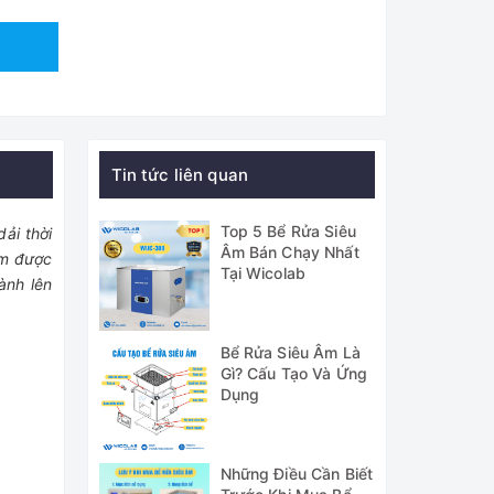
Tin tức liên quan
Top 5 Bể Rửa Siêu
ải thời
Âm Bán Chạy Nhất
ẩm được
Tại Wicolab
ành lên
Bể Rửa Siêu Âm Là
Gì? Cấu Tạo Và Ứng
Dụng
Những Điều Cần Biết