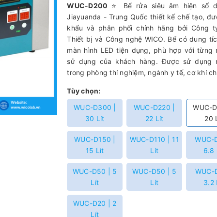
WUC-D200
⭐ Bể rửa siêu âm hiện số 
Jiayuanda - Trung Quốc thiết kế chế tạo, đ
khẩu và phân phối chính hãng bởi Công 
Thiết bị và Công nghệ WICO. Bể có dung tích
màn hình LED tiện dụng, phù hợp với từng
sử dụng của khách hàng. Được sử dụng r
trong phòng thí nghiệm, ngành y tế, cơ khí chế
Tùy chọn:
WUC-D300 |
WUC-D220 |
WUC-D
30 Lít
22 Lít
20 L
WUC-D150 |
WUC-D110 | 11
WUC-D
15 Lít
Lít
6.8 
WUC-D50 | 5
WUC-D50 | 5
WUC-D
Lít
Lít
3.2 
WUC-D20 | 2
Lít