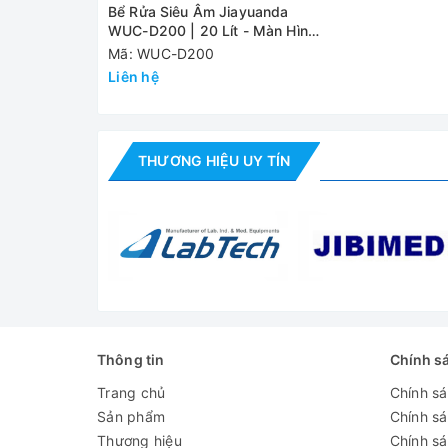
Dung tích
20 lít
Bể Rửa Siêu Âm Jiayuanda
WUC-D200 | 20 Lít - Màn Hình
Tần số siêu âm
40 KHz
LED
Mã: WUC-D200
Liên hệ
Nhiệt độ cài đặt
Max 80 độ C
Thời gian cài
1-99 phút
đặt
THƯƠNG HIỆU UY TÍN
Công suất siêu
360W
âm
Kích thước
trong bể
330x300x200mm
(L*W*H）
Nguồn điện
220V/ 50Hz
Thông tin
Chính s
Van xả
Có
Trang chủ
Chính s
Đánh giá
Sản phẩm
Chính s
Thương hiệu
Chính sá