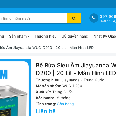
097 906
Hotline 24
hủ
Sản phẩm
Thương hiệu
Uỷ quyền hãng
Nhật Ký Gia
iêu Âm Jiayuanda WUC-D200 | 20 Lít - Màn Hình LED
Bể Rửa Siêu Âm Jiayuanda 
D200 | 20 Lít - Màn Hình LE
Thương hiệu:
Jiayuanda - Trung Quốc
Mã sản phẩm:
WUC-D200
Xuất xứ:
Trung Quốc
Bảo hành:
18 tháng
Tình trạng:
Còn hàng
Liên hệ