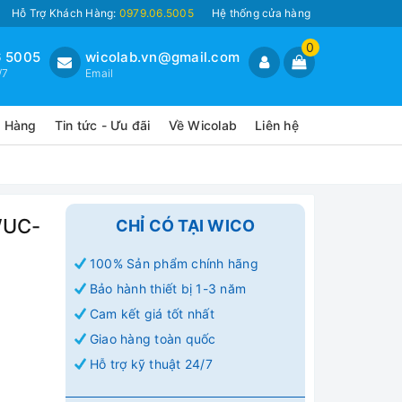
Hỗ Trợ Khách Hàng:
0979.06.5005
Hệ thống cửa hàng
0
 5005
wicolab.vn@gmail.com
/7
Email
o Hàng
Tin tức - Ưu đãi
Về Wicolab
Liên hệ
WUC-
CHỈ CÓ TẠI WICO
D
100% Sản phẩm chính hãng
Bảo hành thiết bị 1-3 năm
Cam kết giá tốt nhất
Giao hàng toàn quốc
Hỗ trợ kỹ thuật 24/7