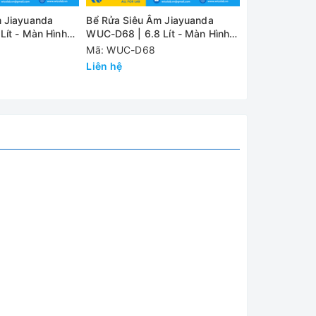
 Jiayuanda
Bể Rửa Siêu Âm Jiayuanda
Bể Rửa Siêu Â
Lít - Màn Hình
WUC-D68 | 6.8 Lít - Màn Hình
WUC-D45 | 4.5
LED
LED
Mã: WUC-D68
Mã: WUC-D45
Liên hệ
Liên hệ
nh sữa
iền
n cứng,