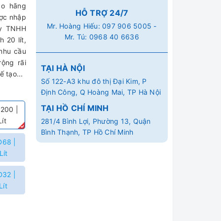
do hãng
HỖ TRỢ 24/7
ược nhập
Mr. Hoàng Hiếu:
097 906 5005
-
ty TNHH
Mr. Tú:
0968 40 6636
 20 lít,
 nhu cầu
ộng rãi
TẠI HÀ NỘI
 tạo...
Số 122-A3 khu đô thị Đại Kim, P
Định Công, Q Hoàng Mai, TP Hà Nội
TẠI HỒ CHÍ MINH
200 |
ít
281/4 Bình Lợi, Phường 13, Quận
Bình Thạnh, TP Hồ Chí Minh
68 |
Lít
32 |
Lít