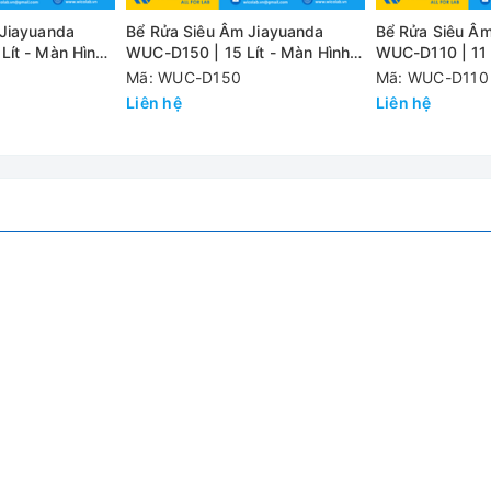
 Jiayuanda
Bể Rửa Siêu Âm Jiayuanda
Bể Rửa Siêu Âm
ít - Màn Hình
WUC-D150 | 15 Lít - Màn Hình
WUC-D110 | 11 
LED
LED
Mã: WUC-D150
Mã: WUC-D110
Liên hệ
Liên hệ
được ứng dụng rộng rãi trong các lĩnh vực
ồ trang sức, thủy tinh, đồng hồ, răng giả, trái cây và rau quả, bì
 cốc có mỏ, bộ máy thí nghiệm khác…
hoa, kim nha khoa, máy khoan nha khoa, răng giả, các loại nẹp, n
ác bộ phận động cơ, kim phun, xi lanh khí, khuôn, bảng PCB, phầ