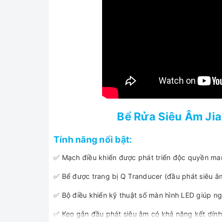
Bể Rửa Siêu Âm J
Tính năng nổi bật:
✅ Mạch điều khiển được phát triển độc quyền mang
✅ Bể được trang bị Q Tranducer (đầu phát siêu âm)
✅ Bộ điều khiển kỹ thuật số màn hình LED giúp ng
✅ Keo gắn đầu phát siêu âm có khả năng kết dính