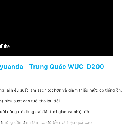
iayuanda - Trung Quốc WUC-D200
 lại hiệu suất làm sạch tốt hơn và giảm thiểu mức độ tiếng ồn.
 hiệu suất cao tuổi thọ lâu dài.
ười dùng dễ dàng cài đặt thời gian và nhiệt độ
 không cần đinh tán, có độ bền và hiệu quả cao.