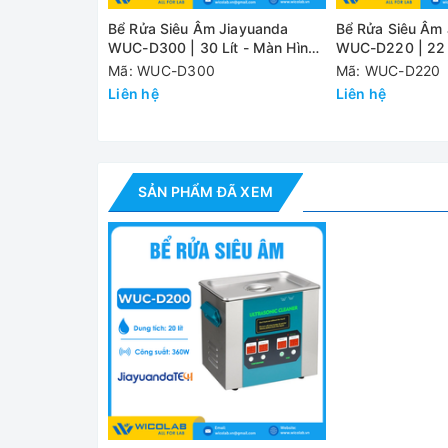
Bể Rửa Siêu Âm Jiayuanda
Bể Rửa Siêu Âm
WUC-D300 | 30 Lít - Màn Hình
WUC-D220 | 22 L
LED
LED
Mã: WUC-D300
Mã: WUC-D220
Liên hệ
Liên hệ
Bể rửa siêu âm WUC-D series của hãng Jiayuanda 
- Trong gia dụng: Bể rửa siêu âm có thể làm sạch đ
và đồ chơi trẻ em, bộ đồ ăn, bàn chải mỹ phẩm
SẢN PHẨM ĐÃ XEM
- Trong phòng thí nghiệm: Làm sạch ống nghiệm,
- Trong y tế: Làm sạch dụng cụ mổ, dụng cụ nha k
răng…
- Trong công nghiệp: Bể rửa cho phép làm sạch c
ốc vít và đai ốc, …
Thông số kỹ thuật
Model
WUC-D200