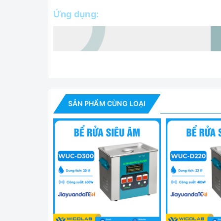
Ứng dụng:
SẢN PHẨM CÙNG LOẠI