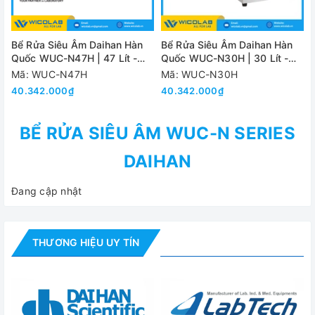
Bể Rửa Siêu Âm Daihan Hàn
Bể Rửa Siêu Âm Daihan Hàn
Quốc WUC-N47H | 47 Lít -
Quốc WUC-N30H | 30 Lít -
Màn Hình LCD
Màn Hình LCD
Mã: WUC-N47H
Mã: WUC-N30H
40.342.000₫
40.342.000₫
BỂ RỬA SIÊU ÂM WUC-N SERIES
DAIHAN
Đang cập nhật
THƯƠNG HIỆU UY TÍN