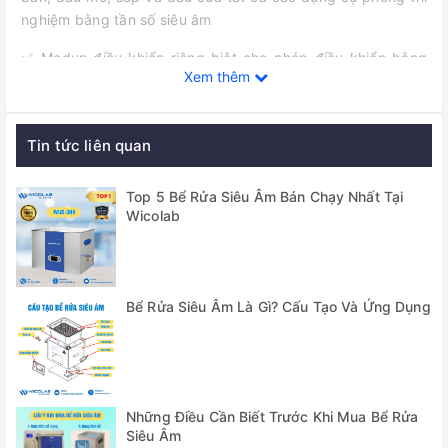
nghiệm bằng tần số siêu âm
✅ Modun điều khiển riêng biệt cho phép điều khiển bằng
Xem thêm
điện và chức năng đặt giờ với màn hình LCD
✅ Chứng nhận CE
Tin tức liên quan
✅ Bảo hiểm PL (Trách nhiệm với sản phẩm)
✅ Được cài đặt bởi BTL Sonicator: Chạy mạnh mẽ và ổn
Top 5 Bể Rửa Siêu Âm Bán Chạy Nhất Tại
Wicolab
định
✅ Thuận tiện dùng để làm sạch dầu mỡ, làm sạch các dụng
cụ thí nghiệm bằng siêu âm.
Bể Rửa Siêu Âm Là Gì? Cấu Tạo Và Ứng Dụng
✅ Tối ưu hóa tự động của tần số như mực nước khác nhau
và nhiệt độ.
✅ Dải nhiệt độ: từ nhiệt độ môi trường lên đến 105℃
✅ Tần số -HF: 40kHz
Những Điều Cần Biết Trước Khi Mua Bể Rửa
Siêu Âm