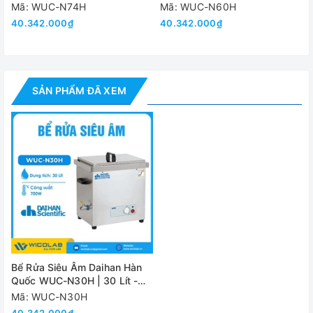
Màn Hình LCD
Màn Hình LCD
(WxDxH)
Mã: WUC-N74H
Mã: WUC-N60H
Đóng gói
40.342.000₫
40.342.000₫
Khối lượng (NW/GW)
Công suất tiêu thụ
Nguồn điện
1 P
SẢN PHẨM ĐÃ XEM
Đánh giá
Bể Rửa Siêu Âm Daihan Hàn
Quốc WUC-N30H | 30 Lít -
Màn Hình LCD
Mã: WUC-N30H