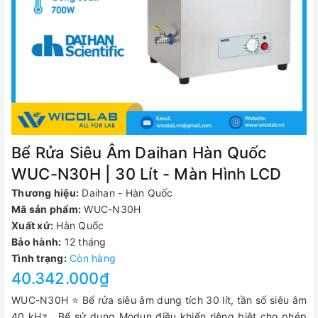
Bể Rửa Siêu Âm Daihan Hàn Quốc
WUC-N30H | 30 Lít - Màn Hình LCD
Thương hiệu:
Daihan - Hàn Quốc
Mã sản phẩm:
WUC-N30H
Xuất xứ:
Hàn Quốc
Bảo hành:
12 tháng
Tình trạng:
Còn hàng
40.342.000₫
WUC-N30H ⭐ Bể rửa siêu âm dung tích 30 lít, tần số siêu âm
40 kHz . Bể sử dụng Modun điều khiển riêng biệt cho phép