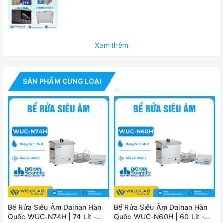
✅ Bể có van xả nước phía sau
✅ Thời gian làm sạch tối đa lên đến 99 phút
✅ Cung cấp đầy đủ bộ cài đặt với nắp, Foot Switch và
Xem thêm
Generator (loại trừ Basket)
Thông số kỹ thuật
SẢN PHẨM CÙNG LOẠI
Model
Dung tích
Tần số siêu âm
Công suất siêu âm HF-Peak Out
Công suất sấy
Cài đặt thời gian
Bể Rửa Siêu Âm Daihan Hàn
Bể Rửa Siêu Âm Daihan Hàn
Bên trong
Kích thước
Quốc WUC-N74H | 74 Lít -
Quốc WUC-N60H | 60 Lít -