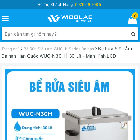
Hỗ Trợ Khách Hàng:
0979.06.5005
0
Toggle
navigation
Bể Rửa Siêu Âm
Trang chủ
Bể Rửa Siêu Âm WUC-N Series Daihan
Daihan Hàn Quốc WUC-N30H | 30 Lít - Màn Hình LCD