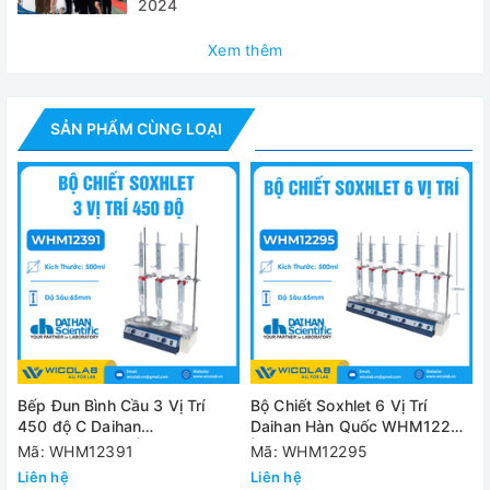
2024
Dung tích bình đun
2
Xem thêm
Đường kính bình đun
83~86 mm. 
Nhiệt độ điều chỉnh max
SẢN PHẨM CÙNG LOẠI
Chiều sâu bếp
Kích thước ngoài
800 
Công suất bếp
Nguồn điện
Đánh giá
Bếp Đun Bình Cầu 3 Vị Trí
Bộ Chiết Soxhlet 6 Vị Trí
450 độ C Daihan
Daihan Hàn Quốc WHM12295
DH.WHM12391 | Bình 500ml
| Bình 500ml
Mã: WHM12391
Mã: WHM12295
Liên hệ
Liên hệ