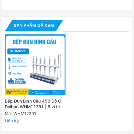
SẢN PHẨM ĐÃ XEM
Bếp Đun Bình Cầu 450 Độ C
Daihan WHM12291 | 6 vị trí -
Đáy Bằng
Mã: WHM12291
Liên hệ