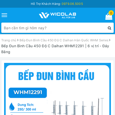
Hỗ Trợ Khách Hàng:
0979.06.5005
0
Toggle
navigation
Trang chủ
Bếp Đun Bình Cầu 450 Độ C Daihan Hàn Quốc WHM Series
Bếp Đun Bình Cầu 450 Độ C Daihan WHM12291 | 6 vị trí - Đáy
Bằng