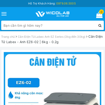
Hỗ Trợ Khách Hàng:
0979.06.5005
0
Toggle
navigation
Cân Điện
Trang chủ
Cân Điện Tử Labex Anh EZ Series (3kg đến 30kg)
Tử Labex - Anh EZ6-02 | 6kg - 0.2g