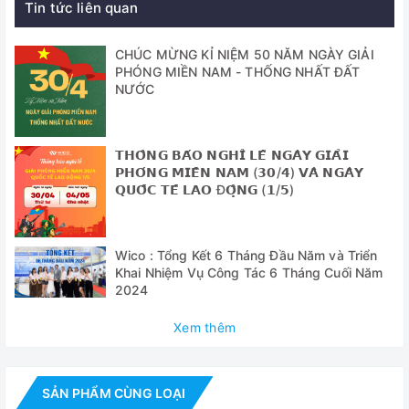
Tin tức liên quan
với nhiều nhu cầu.
Thông số kỹ thuật
CHÚC MỪNG KỈ NIỆM 50 NĂM NGÀY GIẢI
PHÓNG MIỀN NAM - THỐNG NHẤT ĐẤT
NƯỚC
Model
EZ6-02
Khả năng cân
6kg
𝗧𝗛𝗢̂𝗡𝗚 𝗕𝗔́𝗢 𝗡𝗚𝗛𝗜̉ 𝗟𝗘̂̃ 𝗡𝗚𝗔̀𝗬 𝗚𝗜𝗔̉𝗜
tối đa
𝗣𝗛𝗢́𝗡𝗚 𝗠𝗜𝗘̂̀𝗡 𝗡𝗔𝗠 (𝟯𝟬/𝟰) 𝗩𝗔̀ 𝗡𝗚𝗔̀𝗬
𝗤𝗨𝗢̂́𝗖 𝗧𝗘̂́ 𝗟𝗔𝗢 Đ𝗢̣̂𝗡𝗚 (𝟭/𝟱)
Độ phân giải
0.2g
Độ lập lại
0.2g
Wico : Tổng Kết 6 Tháng Đầu Năm và Triển
Màn hình hiển
Kỹ thuật số
Khai Nhiệm Vụ Công Tác 6 Tháng Cuối Năm
thị
2024
Chuẩn cân
Chuẩn ngoài tự động
Xem thêm
Kích thước đĩa
288 x 200mm
cân
SẢN PHẨM CÙNG LOẠI
Kích thước cân
375 x 355 x 155mm