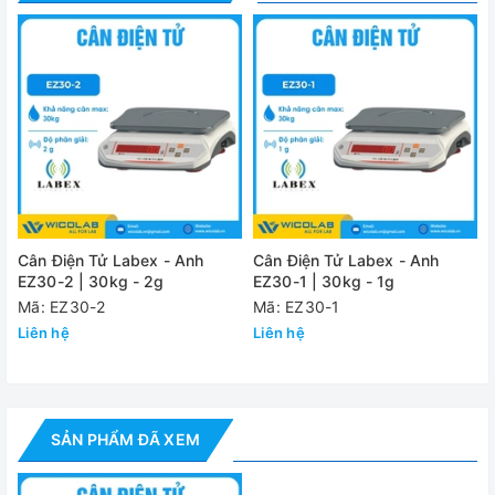
Kích thước tổng
770 x 375 x 330mm
thể
Trọng lượng
18kg / 16kg
NW/GW
Nguồn điện
AC 220V/ 50Hz
Đánh giá
Cân Điện Tử Labex - Anh
Cân Điện Tử Labex - Anh
EZ30-2 | 30kg - 2g
EZ30-1 | 30kg - 1g
Mã: EZ30-2
Mã: EZ30-1
Liên hệ
Liên hệ
SẢN PHẨM ĐÃ XEM