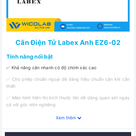
Cân Điện Tử Labex Anh EZ6-02
Tính năng nổi bật
✅ Khả năng cân nhanh có độ chính xác cao
✅ Cho phép chuẩn ngoại dễ dàng hiệu chuẩn cân khi cần
thiết
✅ Màn hình hiển thị kích thước lớn dễ dàng quan sát ngay
cả với góc nhìn nghiêng
✅ Cân có chức năng bảo vệ quá tải - báo lỗi tự
Xem thêm
động. Ngoài ra cân còn tự động Sleep khi không sử dụng
✅ Dễ dàng chuyển đổi nhiều đơn vị đo khác nhau - Phù hợp