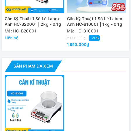
Trọng lượng
17.2kg / 16.2kg
NW/GW
Cân Kỹ Thuật 1 Số Lẻ Labex
Cân Kỹ Thuật 1 Số Lẻ Labex
Anh HC-B20001 | 2kg - 0.1g
Anh HC-B10001 | 1kg - 0.1g
Nguồn điện
DC 12V / AC 6V
Mã: HC-B20001
Mã: HC-B10001
Liên hệ
2.650.000₫
- 26%
Đánh giá
1.950.000₫
SẢN PHẨM ĐÃ XEM