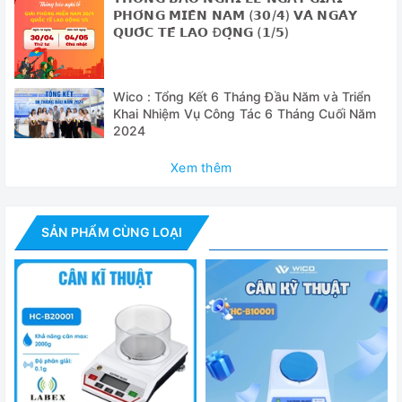
Model
HC-B1001
𝗣𝗛𝗢́𝗡𝗚 𝗠𝗜𝗘̂̀𝗡 𝗡𝗔𝗠 (𝟯𝟬/𝟰) 𝗩𝗔̀ 𝗡𝗚𝗔̀𝗬
𝗤𝗨𝗢̂́𝗖 𝗧𝗘̂́ 𝗟𝗔𝗢 Đ𝗢̣̂𝗡𝗚 (𝟭/𝟱)
Khả năng cân
100g
tối đa
Độ phân giải
0.1g
Wico : Tổng Kết 6 Tháng Đầu Năm và Triển
Khai Nhiệm Vụ Công Tác 6 Tháng Cuối Năm
Độ lập lại
0.1g
2024
Màn hình hiển
Xem thêm
LCD
thị
Cổng kết nối
RS232
SẢN PHẨM CÙNG LOẠI
Chuẩn cân
Chuẩn ngoài tự động
Kích thước đĩa
Ø130mm
cân
Kích thước cân
340 x 265 x 160mm
Kích thước tổng
530 x 350 x 495mm
thể