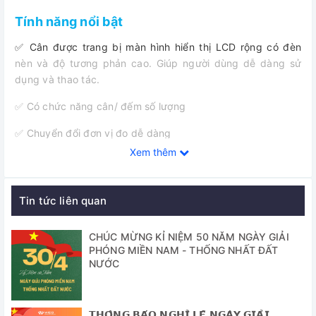
Tính năng nổi bật
✅ Cân được trang bị màn hình hiển thị LCD rộng có đèn
nèn và độ tương phản cao. Giúp người dùng dễ dàng sử
dụng và thao tác.
✅ Có chức năng cân/ đếm số lượng
✅ Chuyển đổi đơn vị đo dễ dàng
Xem thêm
✅ Chức năng chuẩn ngoại tự động
✅ 4 chân có điều chỉnh độ cân bằng
Tin tức liên quan
✅ Bảo vệ chống quá tải
CHÚC MỪNG KỈ NIỆM 50 NĂM NGÀY GIẢI
✅ Cổng RS232 chuyền dữ liệu ra máy in, máy tính
PHÓNG MIỀN NAM - THỐNG NHẤT ĐẤT
(optional)
NƯỚC
Thông số kỹ thuật
𝗧𝗛𝗢̂𝗡𝗚 𝗕𝗔́𝗢 𝗡𝗚𝗛𝗜̉ 𝗟𝗘̂̃ 𝗡𝗚𝗔̀𝗬 𝗚𝗜𝗔̉𝗜