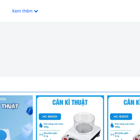
Xem thêm
1 Số Lẻ Labex Anh HC-B5001
 có đèn nèn và độ tương phản cao. Giúp người dùng dễ dàng sử 