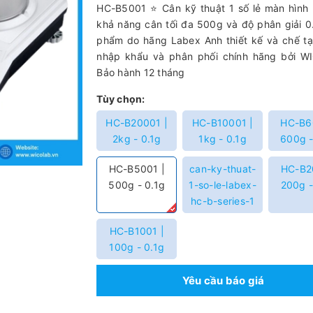
HC-B5001 ⭐ Cân kỹ thuật 1 số lẻ màn hình
khả năng cân tối đa 500g và độ phân giải 0
phẩm do hãng Labex Anh thiết kế và chế t
nhập khẩu và phân phối chính hãng bởi W
Bảo hành 12 tháng
Tùy chọn:
HC-B20001 |
HC-B10001 |
HC-B6
2kg - 0.1g
1kg - 0.1g
600g -
HC-B5001 |
can-ky-thuat-
HC-B2
500g - 0.1g
1-so-le-labex-
200g -
hc-b-series-1
HC-B1001 |
100g - 0.1g
Yêu cầu báo giá