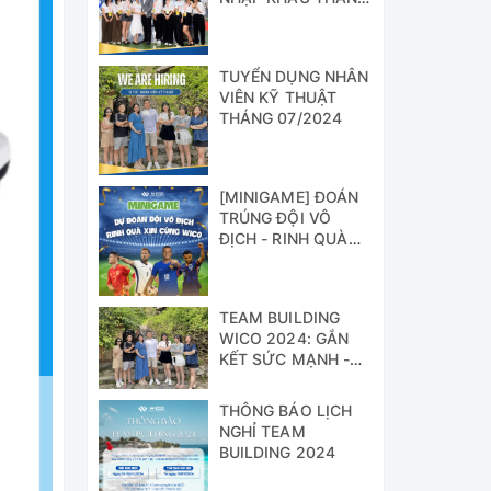
07/2024
TUYỂN DỤNG NHÂN
VIÊN KỸ THUẬT
THÁNG 07/2024
[MINIGAME] ĐOÁN
TRÚNG ĐỘI VÔ
ĐỊCH - RINH QUÀ
XỊN CÙNG WICO!!!
TEAM BUILDING
WICO 2024: GẮN
KẾT SỨC MẠNH -
VỮNG BƯỚC
THÀNH CÔNG
THÔNG BÁO LỊCH
NGHỈ TEAM
BUILDING 2024