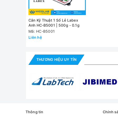
cân
Kích thước cân
340 x 265 x 160mm
Cân Kỹ Thuật 1 Số Lẻ Labex
Kích thước tổng
Anh HC-B5001 | 500g - 0.1g
530 x 350 x 495mm
thể
Mã: HC-B5001
Liên hệ
Trọng lượng
17.2kg / 16.2kg
NW/GW
Nguồn điện
DC 12V / AC 6V
THƯƠNG HIỆU UY TÍN
Đánh giá
Thông tin
Chính s