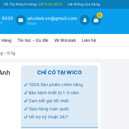
Hỗ Trợ Khách Hàng:
0979.06.5005
Hệ thống cửa hàng
0
 5005
wicolab.vn@gmail.com
/7
Email
o Hàng
Tin tức - Ưu đãi
Về Wicolab
Liên hệ
g - 0.1g
 Anh
CHỈ CÓ TẠI WICO
100% Sản phẩm chính hãng
Bảo hành thiết bị 1-3 năm
Cam kết giá tốt nhất
Giao hàng toàn quốc
Hỗ trợ kỹ thuật 24/7