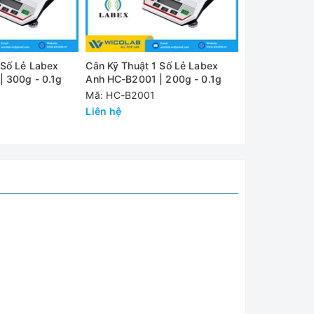
 Số Lẻ Labex
Cân Kỹ Thuật 1 Số Lẻ Labex
Cân Kỹ Thuật 
 300g - 0.1g
Anh HC-B2001 | 200g - 0.1g
Anh HC-B1001 
Mã: HC-B2001
Mã: HC-B1001
Liên hệ
Liên hệ