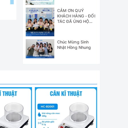
CẢM ƠN QUÝ
KHÁCH HÀNG - ĐỐI
TÁC ĐÃ ỦNG HỘ
WICO TẠI TRIỂN
LÃM MEDI-PHARM
2024
Chúc Mừng Sinh
Nhật Hồng Nhung
dụng và