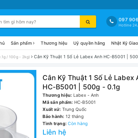
097 906
Hotline 24
hủ
Sản phẩm
Thương hiệu
Uỷ quyền hãng
Nhật Ký Gia
Cân Kỹ Thuật 1 Số Lẻ Labex Anh HC-B5001 | 500
.1g / 100g - 2kg)
Cân Kỹ Thuật 1 Số Lẻ Labex
HC-B5001 | 500g - 0.1g
Thương hiệu:
Labex - Anh
Mã sản phẩm:
HC-B5001
Xuất xứ:
Trung Quốc
Bảo hành:
12 tháng
Tình trạng:
Còn hàng
Liên hệ