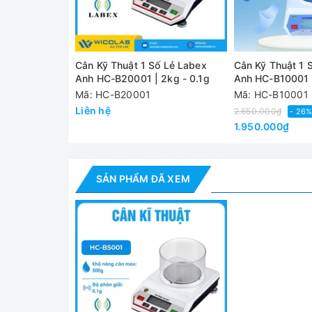
✅ Cổng RS232 chuyền dữ liệu ra máy in, máy tính 
Thông số kỹ thuật
Cân Kỹ Thuật 1 Số Lẻ Labex
Cân Kỹ Thuật 1 
Anh HC-B20001 | 2kg - 0.1g
Anh HC-B10001 |
Model
HC-B5001
Mã: HC-B20001
Mã: HC-B10001
Liên hệ
2.650.000₫
Khả năng cân
- 26
500g
1.950.000₫
tối đa
Độ phân giải
0.1g
SẢN PHẨM ĐÃ XEM
Độ lập lại
0.1g
Màn hình hiển
LCD
thị
Cổng kết nối
RS232
Chuẩn cân
Chuẩn ngoài tự động
Kích thước đĩa
Ø130mm