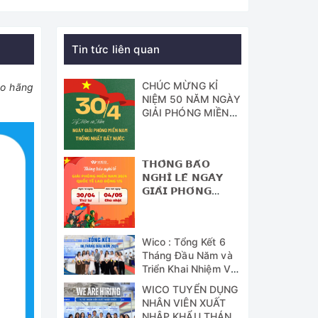
Tin tức liên quan
CHÚC MỪNG KỈ
do hãng
NIỆM 50 NĂM NGÀY
GIẢI PHÓNG MIỀN
NAM - THỐNG
NHẤT ĐẤT NƯỚC
𝗧𝗛𝗢̂𝗡𝗚 𝗕𝗔́𝗢
𝗡𝗚𝗛𝗜̉ 𝗟𝗘̂̃ 𝗡𝗚𝗔̀𝗬
𝗚𝗜𝗔̉𝗜 𝗣𝗛𝗢́𝗡𝗚
𝗠𝗜𝗘̂̀𝗡 𝗡𝗔𝗠 (𝟯𝟬/𝟰)
𝗩𝗔̀ 𝗡𝗚𝗔̀𝗬 𝗤𝗨𝗢̂́𝗖
𝗧𝗘̂́ 𝗟𝗔𝗢 Đ𝗢̣̂𝗡𝗚
Wico : Tổng Kết 6
(𝟭/𝟱)
Tháng Đầu Năm và
Triển Khai Nhiệm Vụ
Công Tác 6 Tháng
WICO TUYỂN DỤNG
Cuối Năm 2024
NHÂN VIÊN XUẤT
NHẬP KHẨU THÁNG