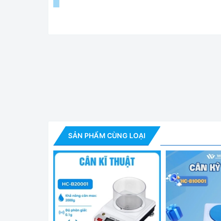
Cân Kỹ Thuật 
Tính năng nổi bật
✅ Cân được trang bị màn hình hiển thị LCD rộng
thao tác.
SẢN PHẨM CÙNG LOẠI
✅ Có chức năng cân/ đếm số lượng
✅ Chuyển đổi đơn vị đo dễ dàng
✅ Chức năng chuẩn ngoại tự động
✅ 4 chân có điều chỉnh độ cân bằng
✅ Bảo vệ chống quá tải