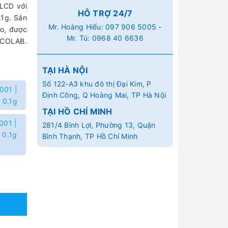
 LCD với
HỖ TRỢ 24/7
.1g. Sản
Mr. Hoàng Hiếu:
097 906 5005
-
ạo, được
Mr. Tú:
0968 40 6636
ICOLAB.
TẠI HÀ NỘI
Số 122-A3 khu đô thị Đại Kim, P
001 |
Định Công, Q Hoàng Mai, TP Hà Nội
 0.1g
TẠI HỒ CHÍ MINH
001 |
281/4 Bình Lợi, Phường 13, Quận
 0.1g
Bình Thạnh, TP Hồ Chí Minh