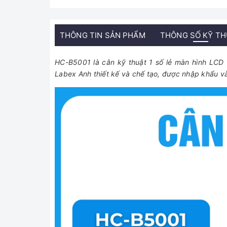
THÔNG TIN SẢN PHẨM
THÔNG SỐ KỸ T
HC-B5001 là cân kỹ thuật 1 số lẻ màn hình LCD
Labex Anh thiết kế và chế tạo, được nhập khẩu 