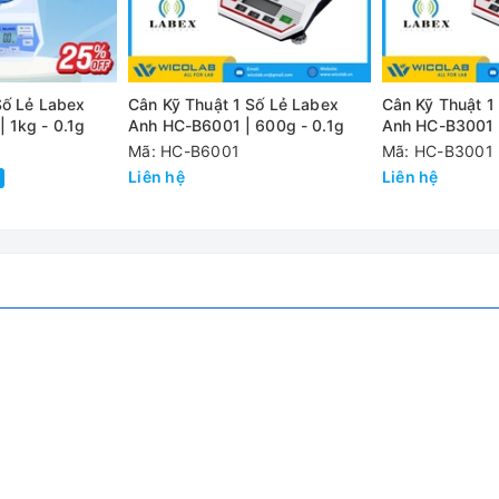
(optional)
Số Lẻ Labex
Cân Kỹ Thuật 1 Số Lẻ Labex
Cân Kỹ Thuật 1
 1kg - 0.1g
Anh HC-B6001 | 600g - 0.1g
Anh HC-B3001 |
Mã: HC-B6001
Mã: HC-B3001
Liên hệ
Liên hệ
%