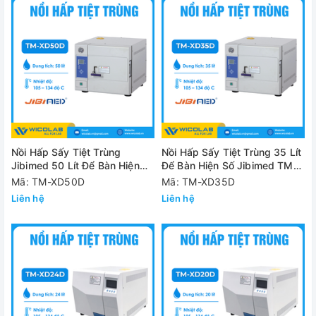
Nồi Hấp Sấy Tiệt Trùng
Nồi Hấp Sấy Tiệt Trùng 35 Lít
Jibimed 50 Lít Để Bàn Hiện
Để Bàn Hiện Số Jibimed TM-
Số TM-XD50D
XD35D
Mã: TM-XD50D
Mã: TM-XD35D
Liên hệ
Liên hệ