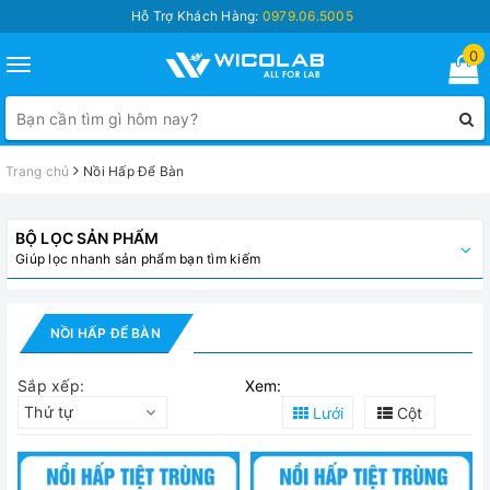
Hỗ Trợ Khách Hàng:
0979.06.5005
0
Toggle
navigation
Trang chủ
Nồi Hấp Để Bàn
BỘ LỌC SẢN PHẨM
Giúp lọc nhanh sản phẩm bạn tìm kiếm
NỒI HẤP ĐỂ BÀN
Sắp xếp:
Xem:
Thứ tự
Lưới
Cột