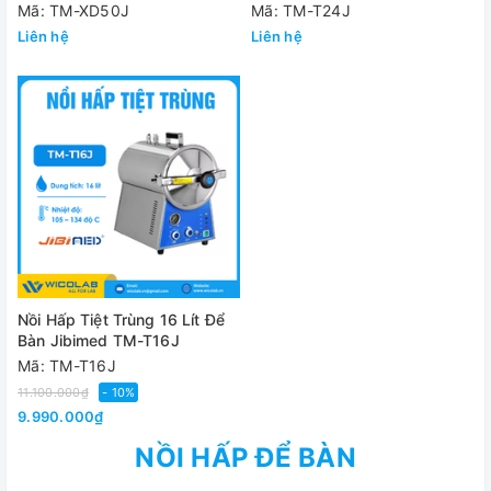
Cửa Nhanh)
Mã: TM-XD50J
Mã: TM-T24J
Liên hệ
Liên hệ
Nồi Hấp Tiệt Trùng 16 Lít Để
Bàn Jibimed TM-T16J
Mã: TM-T16J
11.100.000₫
- 10%
9.990.000₫
NỒI HẤP ĐỂ BÀN