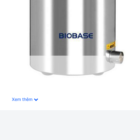
Xem thêm
ùng Để Bàn Biobase BKM-P24(D)