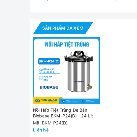
Thông số
Model
SẢN PHẨM ĐÃ XEM
Dung tích
Dải nhiệt độ
Dải thời gian
Kích thước buồng
Áp suất
Công suất
Nguồn điện
Kích thước đóng gói (WxDxH)
Nồi Hấp Tiệt Trùng Để Bàn
Khối lượng
Biobase BKM-P24(D) | 24 Lít
Mã: BKM-P24(D)
Đánh giá
Liên hệ