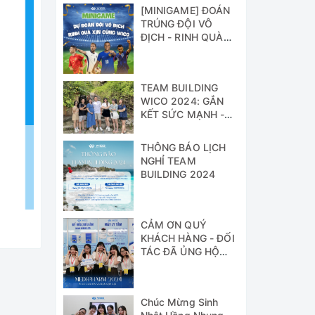
[MINIGAME] ĐOÁN
TRÚNG ĐỘI VÔ
ĐỊCH - RINH QUÀ
XỊN CÙNG WICO!!!
TEAM BUILDING
WICO 2024: GẮN
KẾT SỨC MẠNH -
VỮNG BƯỚC
THÀNH CÔNG
THÔNG BÁO LỊCH
NGHỈ TEAM
BUILDING 2024
CẢM ƠN QUÝ
KHÁCH HÀNG - ĐỐI
TÁC ĐÃ ỦNG HỘ
WICO TẠI TRIỂN
LÃM MEDI-PHARM
2024
Chúc Mừng Sinh