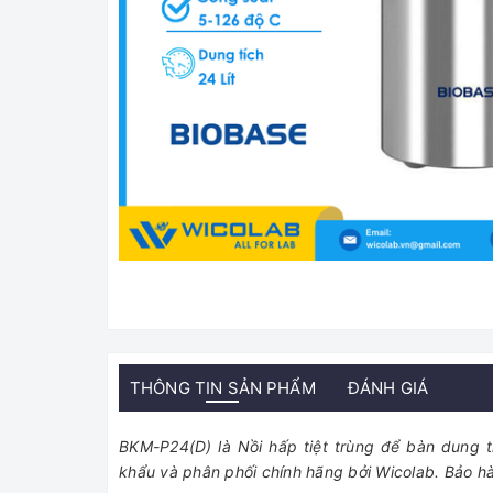
THÔNG TIN SẢN PHẨM
ĐÁNH GIÁ
BKM-P24(D) là Nồi hấp tiệt trùng để bàn dung 
khẩu và phân phối chính hãng bởi Wicolab. Bảo h