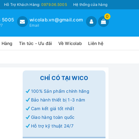
Hỗ Trợ Khách Hàng:
0979.06.5005
Hệ thống cửa hàng
0
 5005
wicolab.vn@gmail.com
/7
Email
o Hàng
Tin tức - Ưu đãi
Về Wicolab
Liên hệ
CHỈ CÓ TẠI WICO
100% Sản phẩm chính hãng
Bảo hành thiết bị 1-3 năm
Cam kết giá tốt nhất
Giao hàng toàn quốc
Hỗ trợ kỹ thuật 24/7