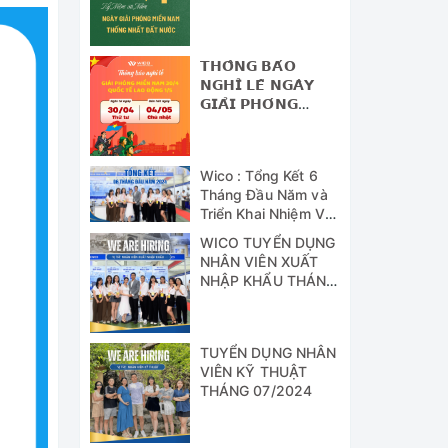
NAM - THỐNG
NHẤT ĐẤT NƯỚC
𝗧𝗛𝗢̂𝗡𝗚 𝗕𝗔́𝗢
𝗡𝗚𝗛𝗜̉ 𝗟𝗘̂̃ 𝗡𝗚𝗔̀𝗬
𝗚𝗜𝗔̉𝗜 𝗣𝗛𝗢́𝗡𝗚
𝗠𝗜𝗘̂̀𝗡 𝗡𝗔𝗠 (𝟯𝟬/𝟰)
𝗩𝗔̀ 𝗡𝗚𝗔̀𝗬 𝗤𝗨𝗢̂́𝗖
𝗧𝗘̂́ 𝗟𝗔𝗢 Đ𝗢̣̂𝗡𝗚
Wico : Tổng Kết 6
(𝟭/𝟱)
Tháng Đầu Năm và
Triển Khai Nhiệm Vụ
Công Tác 6 Tháng
WICO TUYỂN DỤNG
Cuối Năm 2024
NHÂN VIÊN XUẤT
NHẬP KHẨU THÁNG
07/2024
TUYỂN DỤNG NHÂN
VIÊN KỸ THUẬT
THÁNG 07/2024