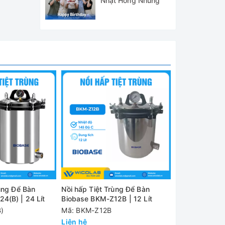
Nhật Hồng Nhung
ử trùng
rùng Để Bàn
Nồi hấp Tiệt Trùng Để Bàn
Nồi Hấp Tiệt 
4(B) | 24 Lít
Biobase BKM-Z12B | 12 Lít
Sturdy SA-260
)
Mã: BKM-Z12B
Mã: SA-260FA
Liên hệ
Liên hệ