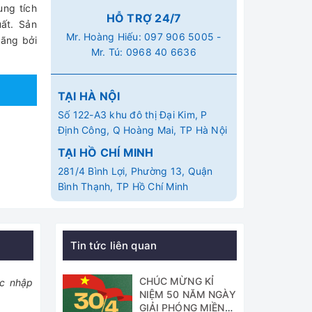
ung tích
HỖ TRỢ 24/7
ất. Sản
Mr. Hoàng Hiếu:
097 906 5005
-
ãng bởi
Mr. Tú:
0968 40 6636
TẠI HÀ NỘI
Số 122-A3 khu đô thị Đại Kim, P
Định Công, Q Hoàng Mai, TP Hà Nội
TẠI HỒ CHÍ MINH
281/4 Bình Lợi, Phường 13, Quận
Bình Thạnh, TP Hồ Chí Minh
Tin tức liên quan
CHÚC MỪNG KỈ
ợc nhập
NIỆM 50 NĂM NGÀY
GIẢI PHÓNG MIỀN