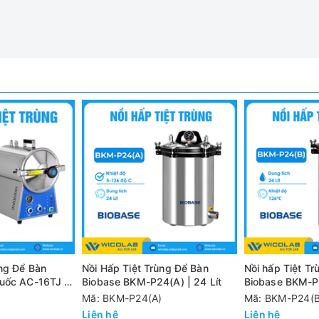
 cho bệnh viện, phòng khám, phòng thí nghiệm… thích hợp để kh
môi trường nuôi cấy, vật liệu sinh học, thực phẩm…
ừng gia nhiệt.
ớc một cách hiệu quả.
 liệu thép không gỉ.
ùng Để Bàn
Nồi Hấp Tiệt Trùng Để Bàn
Nồi hấp Tiệt T
g, quan sát thuận tiện, hiệu suất đáng tin cậy.
uốc AC-16TJ |
Biobase BKM-P24(A) | 24 Lít
Biobase BKM-P2
Mã: BKM-P24(A)
Mã: BKM-P24(B
giữ nhiệt, có còi báo động.
Liên hệ
Liên hệ