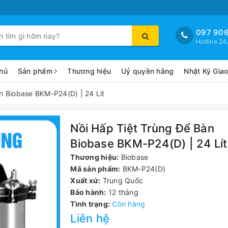
097 906
Hotline 24
hủ
Sản phẩm
Thương hiệu
Uỷ quyền hãng
Nhật Ký Gia
n Biobase BKM-P24(D) | 24 Lít
Nồi Hấp Tiệt Trùng Để Bàn
Biobase BKM-P24(D) | 24 Lít
Thương hiệu:
Biobase
Mã sản phẩm:
BKM-P24(D)
Xuất xứ:
Trung Quốc
Bảo hành:
12 tháng
Tình trạng:
Còn hàng
Liên hệ