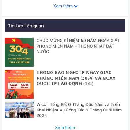
Kính hiển vi XSP-35 được sử dụng rộng rãi trong các lĩnh
Xem thêm
vực khác như: Giáo dục, Nông nghiệp, Y tế, Công nghệ
sinh học, Dược phẩm, …
Tin tức liên quan
Cung cấp bao gồm:
- Kính hiển vi XSP-35: 1 chiếc
CHÚC MỪNG KỈ NIỆM 50 NĂM NGÀY GIẢI
PHÓNG MIỀN NAM - THỐNG NHẤT ĐẤT
- Thị kính 10X: 1 chiếc và 16X: 1 chiếc
NƯỚC
- Vật kính: 4X, 10X, 40X và 100X
- Hướng dẫn lắt đặt, sử dụng
𝗧𝗛𝗢̂𝗡𝗚 𝗕𝗔́𝗢 𝗡𝗚𝗛𝗜̉ 𝗟𝗘̂̃ 𝗡𝗚𝗔̀𝗬 𝗚𝗜𝗔̉𝗜
𝗣𝗛𝗢́𝗡𝗚 𝗠𝗜𝗘̂̀𝗡 𝗡𝗔𝗠 (𝟯𝟬/𝟰) 𝗩𝗔̀ 𝗡𝗚𝗔̀𝗬
- Thùng xốp bảo vệ
𝗤𝗨𝗢̂́𝗖 𝗧𝗘̂́ 𝗟𝗔𝗢 Đ𝗢̣̂𝗡𝗚 (𝟭/𝟱)
- Túi che chắn bụi bảo vệ kính
Thông số kỹ thuật
Wico : Tổng Kết 6 Tháng Đầu Năm và Triển
Khai Nhiệm Vụ Công Tác 6 Tháng Cuối Năm
2024
Model
XSP-35
Xem thêm
Thị kính (mắt
2 cái, gồm 10X và 16X (2 thị kính này có 