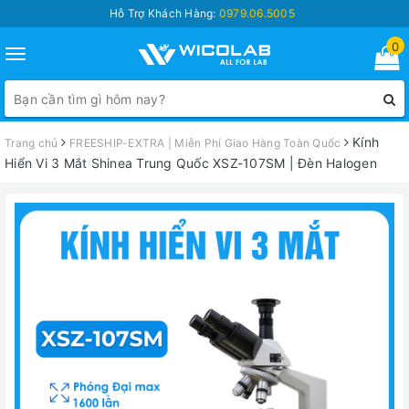
Hỗ Trợ Khách Hàng:
0979.06.5005
0
Toggle
navigation
Kính
Trang chủ
FREESHIP-EXTRA | Miễn Phí Giao Hàng Toàn Quốc
Hiển Vi 3 Mắt Shinea Trung Quốc XSZ-107SM | Đèn Halogen