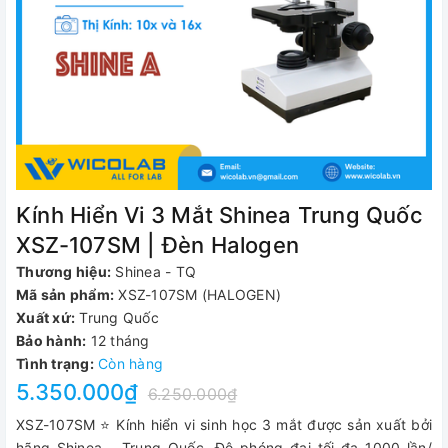
Kính Hiển Vi 3 Mắt Shinea Trung Quốc
XSZ-107SM | Đèn Halogen
Thương hiệu:
Shinea - TQ
Mã sản phẩm:
XSZ-107SM (HALOGEN)
Xuất xứ:
Trung Quốc
Bảo hành:
12 tháng
Tình trạng:
Còn hàng
5.350.000₫
6.250.000₫
XSZ-107SM ⭐ Kính hiển vi sinh học 3 mắt được sản xuất bởi
hãng Shinea - Trung Quốc. Độ phóng đại tối đa 1000 lần/