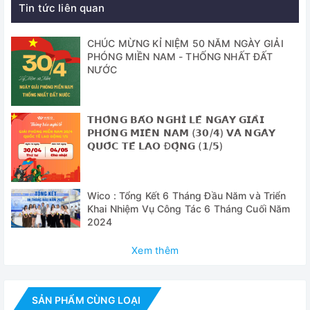
Tin tức liên quan
Cung cấp trọn bộ bao gồm:
CHÚC MỪNG KỈ NIỆM 50 NĂM NGÀY GIẢI
- Kính hiển vi 3 mắt XSZ-107SM
PHÓNG MIỀN NAM - THỐNG NHẤT ĐẤT
NƯỚC
- Thị kính 10x: 02 chiếc
- Thị kính 16x: 02 chiếc
𝗧𝗛𝗢̂𝗡𝗚 𝗕𝗔́𝗢 𝗡𝗚𝗛𝗜̉ 𝗟𝗘̂̃ 𝗡𝗚𝗔̀𝗬 𝗚𝗜𝗔̉𝗜
- Vật kính: 4 chiếc (4x, 10x, 40x, 100x)
𝗣𝗛𝗢́𝗡𝗚 𝗠𝗜𝗘̂̀𝗡 𝗡𝗔𝗠 (𝟯𝟬/𝟰) 𝗩𝗔̀ 𝗡𝗚𝗔̀𝗬
𝗤𝗨𝗢̂́𝗖 𝗧𝗘̂́ 𝗟𝗔𝗢 Đ𝗢̣̂𝗡𝗚 (𝟭/𝟱)
- Túi phủ che bụi
Thông số kỹ thuật
Wico : Tổng Kết 6 Tháng Đầu Năm và Triển
Khai Nhiệm Vụ Công Tác 6 Tháng Cuối Năm
Model
XSZ-1
2024
Độ phóng đại
1000 lần và
Xem thêm
max
Thị kính
10x và
SẢN PHẨM CÙNG LOẠI
Vật kính
có 4 loại 4X/0.10, 10X.0.