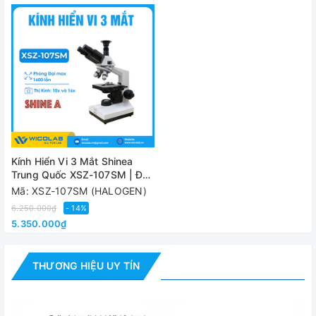
gồm
- Vật kính: 4 chiếc (4x, 10x, 40x, 100x)
- Túi phủ che bụi
Đánh giá
Kính Hiển Vi 3 Mắt Shinea
Trung Quốc XSZ-107SM | Đèn
Halogen
Mã: XSZ-107SM (HALOGEN)
6.250.000₫
- 14%
5.350.000₫
THƯƠNG HIỆU UY TÍN