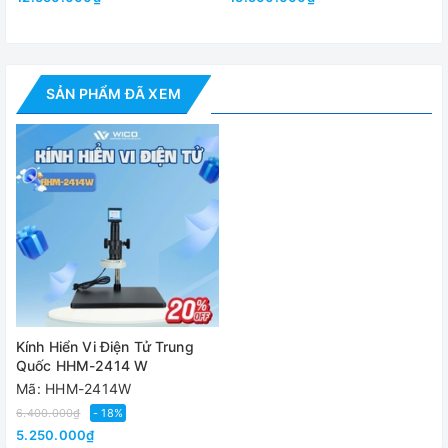
- Kích thước đế: 320x260x16mm
- Chất liệu: Kim loại
Cung cấp bao gồm:
SẢN PHẨM ĐÃ XEM
- 01 camera 14MP
- 01 bộ nguồn
- 01 điều khiển
- 01 Lens
- 01 đèn LED ring
- 01 dây cắm USB
Kính Hiển Vi Điện Tử Trung
Quốc HHM-2414 W
Mã: HHM-2414W
6.400.000₫
- 18%
5.250.000₫
Đánh giá