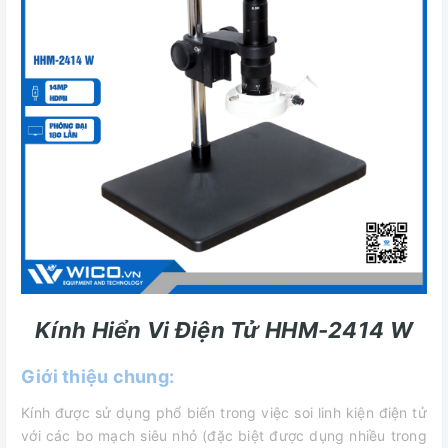
Kính Hiển Vi Điện Tử HHM-2414 W
Giới thiệu chung:
Kính được sử dụng phổ biến trong việc soi linh kiện điện tử
với các bo mạch siêu nhỏ (đặc biệt được dụng nhiều trong