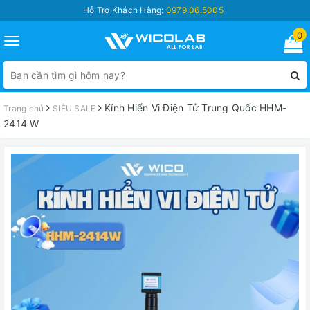
Hỗ Trợ Khách Hàng:
0979.06.5005
0
Toggle
navigation
Kính Hiển Vi Điện Tử Trung Quốc HHM-
Trang chủ
SIÊU SALE
2414 W