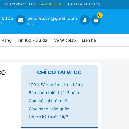
Hỗ Trợ Khách Hàng:
0979.06.5005
Hệ thống cửa hàng
0
 5005
wicolab.vn@gmail.com
/7
Email
o Hàng
Tin tức - Ưu đãi
Về Wicolab
Liên hệ
CO
CHỈ CÓ TẠI WICO
100% Sản phẩm chính hãng
Bảo hành thiết bị 1-3 năm
Cam kết giá tốt nhất
Giao hàng toàn quốc
Hỗ trợ kỹ thuật 24/7