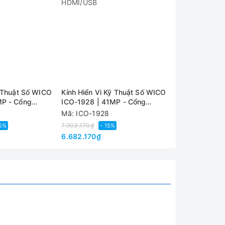
ỹ Thuật Số WICO
Kính Hiển Vi Kỹ Thuật Số WICO
Kính Hiển Vi 
MP - Cổng
ICO-1928 | 41MP - Cổng
ICO-1632 | 1
HDMI/USB
HDMI/USB
Mã: ICO-1928
Mã: ICO-1632
7.903.170₫
6.372.630₫
25%
- 15%
- 
6.682.170₫
4.784.670₫