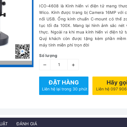
ICO-4608 là Kính hiển vi điện tử mang thư
Wico. Kính được trang bị Camera 16MP với 
nối USB. Ống kính chuẩn C-mount có thể z
tục tối đa 100X. Mang lại hình ảnh sắc nét
thực. Ngoài ra khi mua kính hiển vi điện tử 
Quý khách còn được tặng kèm phần mềm 
máy tính miễn phí trọn đời
Số lượng
–
+
ĐẶT HÀNG
Hãy gọ
Liên hệ lại trong 30 phút
Liên hệ 097 90
HUẬT
ĐÁNH GIÁ