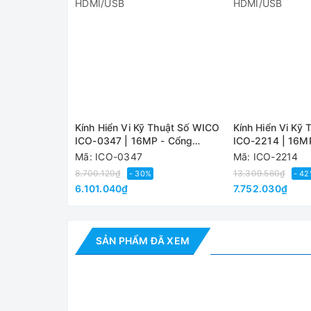
Định dạng hình
ảnh
Ống kính
Độ phân giải
Giao diện thẻ TF
Kính Hiển Vi Kỹ Thuật Số WICO
Kính Hiển Vi Kỹ
ICO-0347 | 16MP - Cổng
ICO-2214 | 16M
Hỗ trợ Pc
HDMI/USB
HDMI/USB
Mã: ICO-0347
Mã: ICO-2214
Zoom kỹ thuật
8.700.120₫
13.309.560₫
- 30%
- 4
số
6.101.040₫
7.752.030₫
Kích thước
camera
SẢN PHẨM ĐÃ XEM
Độ phóng đại
Khoảng cách