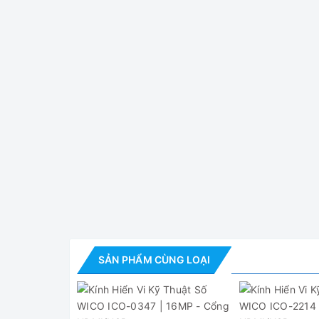
- 01 đĩa phần mềm
- 01 ống kính 100X
- 01 đèn LED với bộ đổi nguồn
- 01 chân đế camera
Thông số kỹ thuật
Cảm biến hình
ảnh
Kích thước pexil
Đầu ra video
SẢN PHẨM CÙNG LOẠI
Quay video
Độ phân giải
hình ảnh