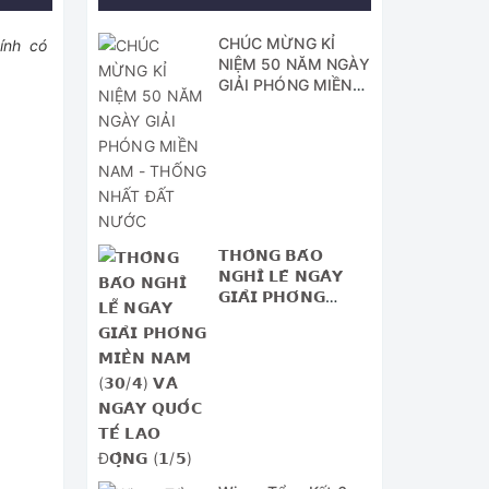
CHÚC MỪNG KỈ
Kính có
NIỆM 50 NĂM NGÀY
GIẢI PHÓNG MIỀN
NAM - THỐNG
NHẤT ĐẤT NƯỚC
𝗧𝗛𝗢̂𝗡𝗚 𝗕𝗔́𝗢
𝗡𝗚𝗛𝗜̉ 𝗟𝗘̂̃ 𝗡𝗚𝗔̀𝗬
𝗚𝗜𝗔̉𝗜 𝗣𝗛𝗢́𝗡𝗚
𝗠𝗜𝗘̂̀𝗡 𝗡𝗔𝗠 (𝟯𝟬/𝟰)
𝗩𝗔̀ 𝗡𝗚𝗔̀𝗬 𝗤𝗨𝗢̂́𝗖
𝗧𝗘̂́ 𝗟𝗔𝗢 Đ𝗢̣̂𝗡𝗚
(𝟭/𝟱)