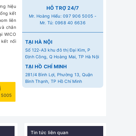
ơng hiệu
HỖ TRỢ 24/7
cổng kết
Mr. Hoàng Hiếu:
097 906 5005
-
oom liên
Mr. Tú:
0968 40 6636
 và chân
tại WICO
kết nối
TẠI HÀ NỘI
Số 122-A3 khu đô thị Đại Kim, P
Định Công, Q Hoàng Mai, TP Hà Nội
TẠI HỒ CHÍ MINH
281/4 Bình Lợi, Phường 13, Quận
Bình Thạnh, TP Hồ Chí Minh
i
6 5005
Tin tức liên quan