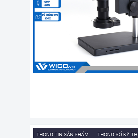
THÔNG TIN SẢN PHẨM
THÔNG SỐ KỸ T