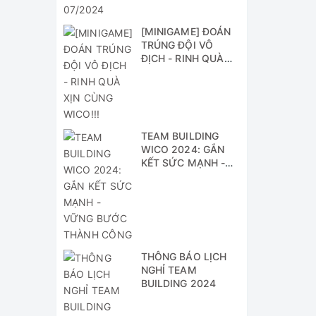
[MINIGAME] ĐOÁN
TRÚNG ĐỘI VÔ
ĐỊCH - RINH QUÀ
XỊN CÙNG WICO!!!
TEAM BUILDING
WICO 2024: GẮN
KẾT SỨC MẠNH -
VỮNG BƯỚC
THÀNH CÔNG
THÔNG BÁO LỊCH
NGHỈ TEAM
BUILDING 2024