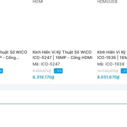
JPEG
C / CS
1920 * 1080 @ 30fps, 720p 160 @ fps
tối đa 64G
 Thuật Số WICO
Kính Hiển Vi Kỹ Thuật Số WICO
Kính Hiển Vi K
P - Cổng
ICO-5247 | 16MP - Cổng HDMI
ICO-1936 | 16
hệ thống windows XP / 7/8/10
HDMI/USB
Mã: ICO-5247
Mã: ICO-1936
6.929.670₫
10.724.670₫
2%
- 9%
- 
zoom kỹ thuật số 4 lần
6.319.170₫
8.051.670₫
50mm * 50mm * 43mm
0,12 - 2X (khoảng 8 - 100X trên màn hình)