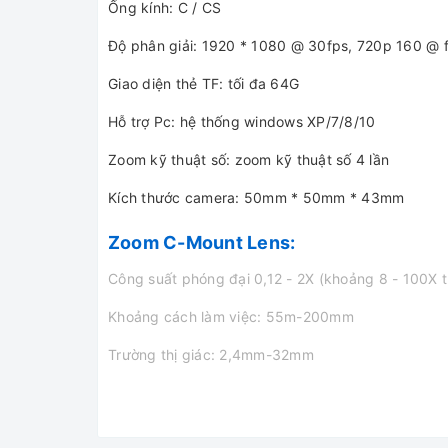
Ống kính: C / CS
Độ phân giải: 1920 * 1080 @ 30fps, 720p 160 @ 
Giao diện thẻ TF: tối đa 64G
Hỗ trợ Pc: hệ thống windows XP/7/8/10
Zoom kỹ thuật số: zoom kỹ thuật số 4 lần
Kích thước camera: 50mm * 50mm * 43mm
Zoom C-Mount Lens:
Công suất phóng đại 0,12 - 2X (khoảng 8 - 100X t
Khoảng cách làm việc: 55m-200mm
Trường thị giác: 2,4mm-32mm
Kích thước: 115mm (L) * 40mm (DIA)
Trọng lượng: 210g