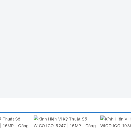
ICO-0418
SONY CMOS 1 / 2.9
2,85 × 2,85μm
full hd 1080p (qua HDMI), 720P (qua USB)
1080p qua HDMI
4608 * 3456 (qua HDMI)