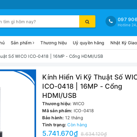
097 906
Hotline 24
hủ
Sản phẩm
Thương hiệu
Uỷ quyền hãng
Nhật Ký Gia
Thuật Số WICO ICO-0418 | 16MP - Cổng HDMI/USB
Kính Hiển Vi Kỹ Thuật Số WI
ICO-0418 | 16MP - Cổng
HDMI/USB
Thương hiệu:
WICO
Mã sản phẩm:
ICO-0418
Bảo hành:
12 tháng
Tình trạng:
Còn hàng
5.741.670₫
8.634.120₫