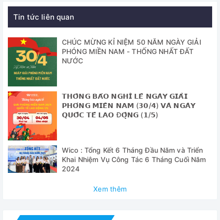
Định dạng hình ảnh: jpeg
Tin tức liên quan
Ống kính: C / CS
CHÚC MỪNG KỈ NIỆM 50 NĂM NGÀY GIẢI
Độ phân giải: 1920 * 1080 @ 30fps, 720p 160 @ fps
PHÓNG MIỀN NAM - THỐNG NHẤT ĐẤT
NƯỚC
Giao diện thẻ TF: tối đa 64G
Hỗ trợ Pc: hệ thống windows XP / 7/8/10
𝗧𝗛𝗢̂𝗡𝗚 𝗕𝗔́𝗢 𝗡𝗚𝗛𝗜̉ 𝗟𝗘̂̃ 𝗡𝗚𝗔̀𝗬 𝗚𝗜𝗔̉𝗜
𝗣𝗛𝗢́𝗡𝗚 𝗠𝗜𝗘̂̀𝗡 𝗡𝗔𝗠 (𝟯𝟬/𝟰) 𝗩𝗔̀ 𝗡𝗚𝗔̀𝗬
Zoom kỹ thuật số: zoom kỹ thuật số 4 lần
𝗤𝗨𝗢̂́𝗖 𝗧𝗘̂́ 𝗟𝗔𝗢 Đ𝗢̣̂𝗡𝗚 (𝟭/𝟱)
Tỷ lệ thu phóng: 5: 1
Độ phóng đại: 0,11X-2X (khoảng 5x-150x trên màn hình 21
Wico : Tổng Kết 6 Tháng Đầu Năm và Triển
inch)
Khai Nhiệm Vụ Công Tác 6 Tháng Cuối Năm
2024
Khoảng cách làm việc: 55mm — 68000mm với bộ chuyển
đổi vòng 35mm
Xem thêm
Bàn đứng: