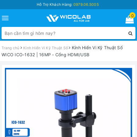
Hỗ Trợ Khách Hàng:
0979.06.5005
0
Toggle
navigation
Kính Hiển Vi Kỹ Thuật Số
Trang chủ
Kính Hiển Vi Kỹ Thuật Số
WICO ICO-1632 | 16MP - Cổng HDMI/USB