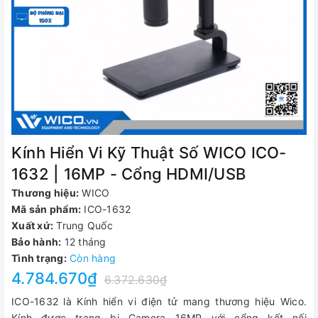
Kính Hiển Vi Kỹ Thuật Số WICO ICO-
1632 | 16MP - Cổng HDMI/USB
Thương hiệu:
WICO
Mã sản phẩm:
ICO-1632
Xuất xứ:
Trung Quốc
Bảo hành:
12 tháng
Tình trạng:
Còn hàng
4.784.670₫
6.372.630₫
ICO-1632 là Kính hiển vi điện tử mang thương hiệu Wico.
Kính được trang bị Camera 16MP với cổng kết nối