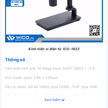
Kính hiển vi điện tử ICO-1632
Thông số
Cảm biến hình ảnh: 16 Mega pixel, SONY CMOS 1 / 2.9
Kích thước pexil: 2,85 × 2,85μm
Đầu ra video: full hd 1080p (qua HDMI), 720P (qua USB)
Độ phân giải hình ảnh: 4608 * 3456 (qua HDMI)
Xem thêm
Quay video: 1080p qua HDMI