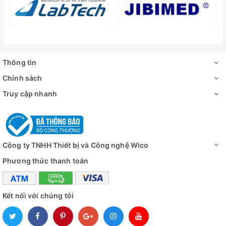
Giao diện thẻ TF
tối đa
Hỗ trợ Pc
hệ thống window
Zoom kỹ thuật
zoom kỹ thuậ
số
Thông tin
Tỷ lệ thu phóng
5
Chính sách
Độ phóng đại
0,11X-2X (khoảng 5x-150x 
Truy cập nhanh
Khoảng cách
55mm — 68000mm với bộ 
làm việc
Công ty TNHH Thiết bị và Công nghệ Wico
Đánh giá
Phương thức thanh toán
Kết nối với chúng tôi