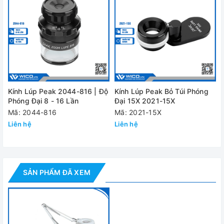
- Công suất:
Đèn LED 12W hoặc đèn Huỳnh quang 22W
- Điện áp: 220V /50HZ
- Bộ bảo vệ quá dòng khi có hiện tượng bất thường.
Cung cấp bao gồm:
- Kính lúp có chân di động LT-86E
Kính Lúp Peak 2044-816 | Độ
Kính Lúp Peak Bỏ Túi Phóng
Phóng Đại 8 - 16 Lần
Đại 15X 2021-15X
- Phụ kiện tiêu chuẩn
Mã: 2044-816
Mã: 2021-15X
- CO, CQ tài liệu theo kính
Liên hệ
Liên hệ
Đánh giá
SẢN PHẨM ĐÃ XEM