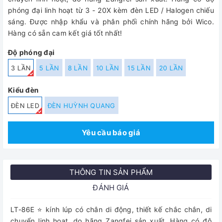
phóng đại linh hoạt từ 3 - 20X kèm đèn LED / Halogen chiếu
sáng. Được nhập khẩu và phân phối chính hãng bởi Wico.
Hàng có sẵn cam kết giá tốt nhất!
Độ phóng đại
3 LẦN
5 LẦN
8 LẦN
10 LẦN
15 LẦN
20 LẦN
Kiểu đèn
ĐÈN LED
ĐÈN HUỲNH QUANG
Yêu cầu báo giá
THÔNG TIN SẢN PHẨM
ĐÁNH GIÁ
LT-86E ⭐ kính lúp có chân di động, thiết kế chắc chắn, di
chuyển linh hoạt, do hãng Zangfei sản xuất. Hàng có độ