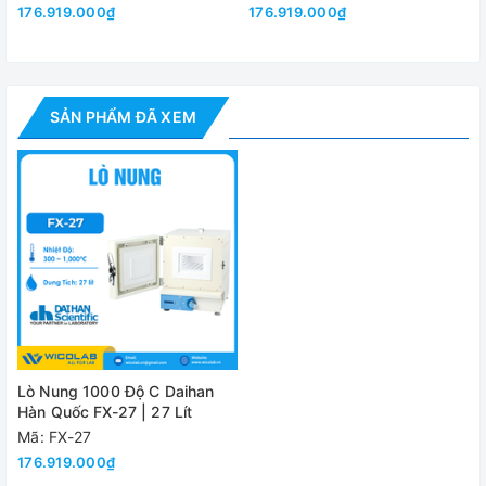
176.919.000₫
176.919.000₫
Cảnh báo
Trạng thá
Bên trong
Sợi Ce
Vật liệu
Bên ngoài
T
SẢN PHẨM ĐÃ XEM
Cách Nhiệt
Bên trong
3
Kích thước
(WxDxH)
Bên ngoài
5
Khối lượng (GW)
Nguồn điện
1 pha hoặ
Đánh giá
Lò Nung 1000 Độ C Daihan
Hàn Quốc FX-27 | 27 Lít
Mã: FX-27
176.919.000₫