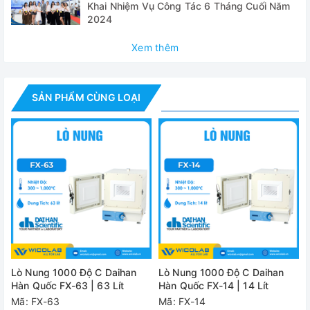
Khai Nhiệm Vụ Công Tác 6 Tháng Cuối Năm
Model
2024
Dung tích
Xem thêm
Dải nhiệt độ
30
Kanthal A1, bộ phận là
Gia nhiệt
SẢN PHẨM CÙNG LOẠI
Cặp nhiệt
Cặ
Công suất gia nhiệt
Thời gian để đạt tới 800 độ C
Thời gian
Màn hình
Bộ điều khiển
PID với p
Lò Nung 1000 Độ C Daihan
Lò Nung 1000 Độ C Daihan
Hàn Quốc FX-63 | 63 Lít
Hàn Quốc FX-14 | 14 Lít
Bảo vệ quá nhiệt quá 
Tính năng an toàn
Mã: FX-63
Mã: FX-14