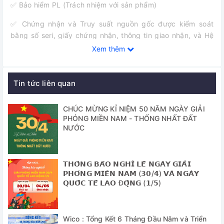
✅ Bảo hiểm PL (Trách nhiệm với sản phẩm)
✅ Chứng nhận và Truy suất nguồn gốc được kiểm soát
bằng số seri, giấy chứng nhận, thông tin giao nhận, và Hệ
thống cơ sở dữ liệu theo dõi
Xem thêm
✅ Hệ điều khiển Jog - Shuttle và màn hình hiển thị LCD với
chức năng nền sáng
Tin tức liên quan
✅ Thiết kế sử dụng cho các ứng dụng xác định hàm lượng
tro, tráng men, làm khô kết tủa, nung chảy
CHÚC MỪNG KỈ NIỆM 50 NĂM NGÀY GIẢI
PHÓNG MIỀN NAM - THỐNG NHẤT ĐẤT
✅ Chức năng tự động bù nhiệt (± 50℃).
NƯỚC
✅ Phím điều khiển an toàn ngay cả khi cửa lò mở
𝗧𝗛𝗢̂𝗡𝗚 𝗕𝗔́𝗢 𝗡𝗚𝗛𝗜̉ 𝗟𝗘̂̃ 𝗡𝗚𝗔̀𝗬 𝗚𝗜𝗔̉𝗜
✅ Độ phân giải: 1 ℃, 1 phút
𝗣𝗛𝗢́𝗡𝗚 𝗠𝗜𝗘̂̀𝗡 𝗡𝗔𝗠 (𝟯𝟬/𝟰) 𝗩𝗔̀ 𝗡𝗚𝗔̀𝗬
𝗤𝗨𝗢̂́𝗖 𝗧𝗘̂́ 𝗟𝗔𝗢 Đ𝗢̣̂𝗡𝗚 (𝟭/𝟱)
✅ Gồm 4 mặt làm nóng, sợi gia nhiệt bằng sứ
Thông số kỹ thuật
Wico : Tổng Kết 6 Tháng Đầu Năm và Triển